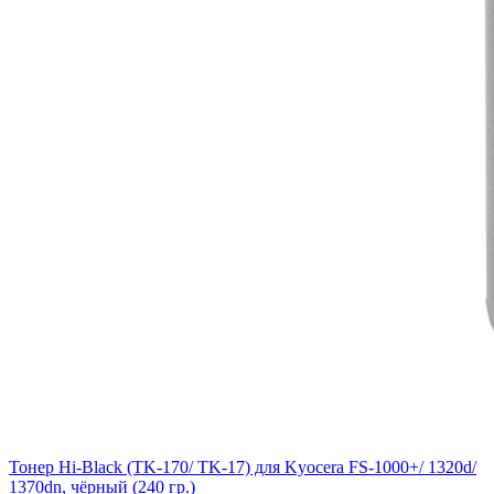
Тонер Hi-Black (TK-170/ TK-17) для Kyocera FS-1000+/ 1320d/
1370dn, чёрный (240 гр.)