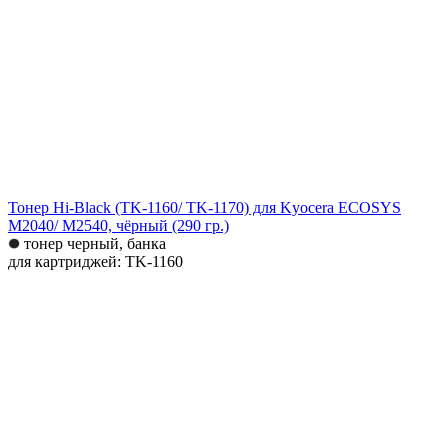
Тонер Hi-Black (TK-1160/ TK-1170) для Kyocera ECOSYS
M2040/ M2540, чёрный (290 гр.)
тонер черный, банка
для картриджей: TK-1160