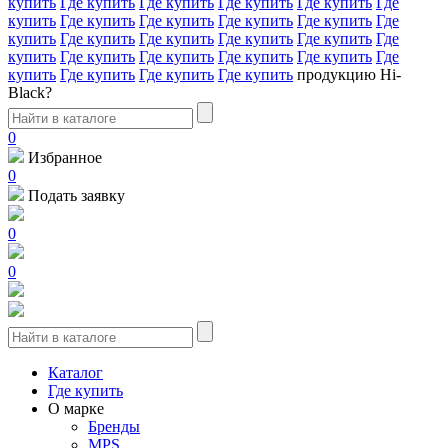
купить
Где купить
Где купить
Где купить
Где купить
Где
купить
Где купить
Где купить
Где купить
Где купить
Где
купить
Где купить
Где купить
Где купить
Где купить
Где
купить
Где купить
Где купить
Где купить
Где купить
Где
купить
Где купить
Где купить
Где купить
продукцию Hi-
Black?
0
Избранное
0
Подать заявку
0
0
Каталог
Где купить
О марке
Бренды
MPS