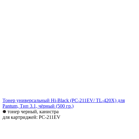
Тонер универсальный Hi-Black (PC-211EV/ TL-420X) для
Pantum, Тип 3.1, чёрный (500 гр.)
тонер черный, канистра
для картриджей: PC-211EV