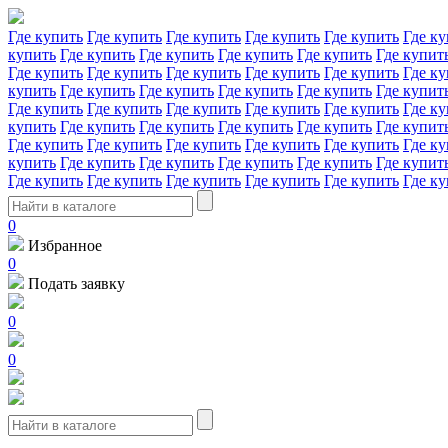
Где купить
Где купить
Где купить
Где купить
Где купить
Где ку
купить
Где купить
Где купить
Где купить
Где купить
Где купит
Где купить
Где купить
Где купить
Где купить
Где купить
Где ку
купить
Где купить
Где купить
Где купить
Где купить
Где купит
Где купить
Где купить
Где купить
Где купить
Где купить
Где ку
купить
Где купить
Где купить
Где купить
Где купить
Где купит
Где купить
Где купить
Где купить
Где купить
Где купить
Где ку
купить
Где купить
Где купить
Где купить
Где купить
Где купит
Где купить
Где купить
Где купить
Где купить
Где купить
Где ку
0
Избранное
0
Подать заявку
0
0