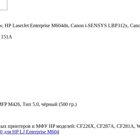
w,
HP LaserJet Enterprise M604dn,
Canon i-SENSYS LBP312x,
Can
 151A
FP M426, Тип 5.0, чёрный (500 гр.)
рных принтеров и МФУ HP моделей: CF226X, CF287A, CF281А, W1
 для HP LJ Enterprise M604