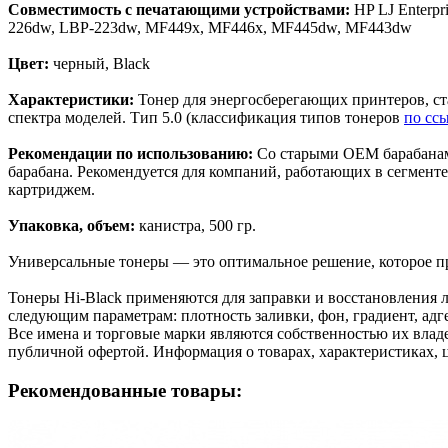
Совместимость с печатающими устройствами:
HP LJ Enterp
226dw, LBP-223dw, MF449x, MF446x, MF445dw, MF443dw
Цвет:
черный, Black
Характеристики:
Тонер для энергосберегающих принтеров, ст
спектра моделей. Тип 5.0 (классификация типов тонеров
по сс
Рекомендации по использованию:
Со старыми ОЕМ барабанами
барабана. Рекомендуется для компаний, работающих в сегмент
картриджем.
Упаковка, объем:
канистра, 500 гр.
Универсальные тонеры — это оптимальное решение, которое пр
Тонеры Hi-Black применяются для заправки и восстановления л
следующим параметрам: плотность заливки, фон, градиент, адге
Все имена и торговые марки являются собственностью их владе
публичной офертой. Информация о товарах, характеристиках, 
Рекомендованные товары: