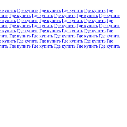
е купить
Где купить
Где купить
Где купить
Где купить
Где
пить
Где купить
Где купить
Где купить
Где купить
Где купить
е купить
Где купить
Где купить
Где купить
Где купить
Где
пить
Где купить
Где купить
Где купить
Где купить
Где купить
е купить
Где купить
Где купить
Где купить
Где купить
Где
пить
Где купить
Где купить
Где купить
Где купить
Где купить
е купить
Где купить
Где купить
Где купить
Где купить
Где
пить
Где купить
Где купить
Где купить
Где купить
Где купить