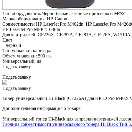
Тип оборудования:
Черно-белые лазерные принтеры и МФУ
Марка оборудования:
HP, Canon
Совместимость:
HP LaserJet Pro M402dn,
HP LaserJet Pro M426d
HP LaserJet Pro MFP 4103fdn
Для картриджей:
CF226X, CF287A, CF281А, CF226A, W1510А,
Цвет:
черный
Тип упаковки:
канистра
Объем упаковки:
500 гр.
Универсальный:
да
Подать заявку
Подать заявку
Подать заявку
Тонер универсальный Hi-Black (CF226A) для HP LJ Pro M402/ M
Дополнительная информация о товаре:
Универсальный тонер Hi-Black для заправки картриджей лазе
Таблица совместимости универсального тонера Hi-Black Тип 5.0