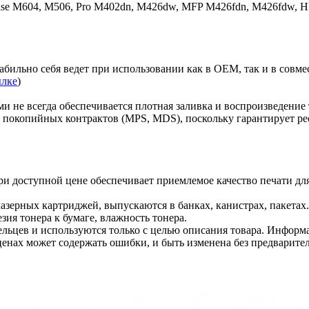
rise M604, M506, Pro M402dn, M426dw, MFP M426fdn, M426fdw, H
абильно себя ведет при использовании как в ОЕМ, так и в совм
ылке
)
 не всегда обеспечивается плотная заливка и воспроизведение 
е покопийных контрактов (MPS, MDS), поскольку гарантирует р
и доступной цене обеспечивает приемлемое качество печати дл
азерных картриджей, выпускаются в банках, канистрах, пакетах
зия тонера к бумаге, влажность тонера.
льцев и используются только с целью описания товара. Информа
ценах может содержать ошибки, и быть изменена без предварите