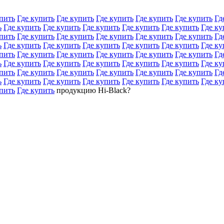
пить
Где купить
Где купить
Где купить
Где купить
Где купить
Гд
ь
Где купить
Где купить
Где купить
Где купить
Где купить
Где ку
пить
Где купить
Где купить
Где купить
Где купить
Где купить
Гд
ь
Где купить
Где купить
Где купить
Где купить
Где купить
Где ку
пить
Где купить
Где купить
Где купить
Где купить
Где купить
Гд
ь
Где купить
Где купить
Где купить
Где купить
Где купить
Где ку
пить
Где купить
Где купить
Где купить
Где купить
Где купить
Гд
ь
Где купить
Где купить
Где купить
Где купить
Где купить
Где ку
пить
Где купить
продукцию Hi-Black?