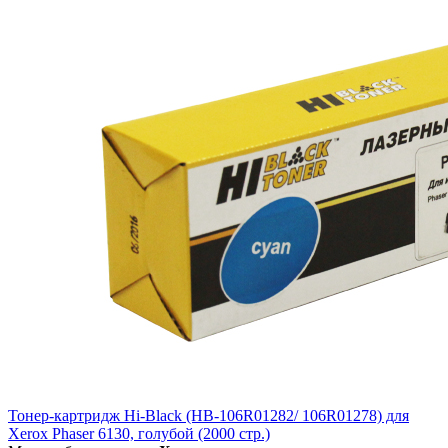
Тонер-картридж Hi-Black (HB-106R01282/ 106R01278) для
Xerox Phaser 6130, голубой (2000 стр.)