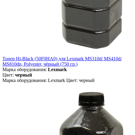
Тонер Hi-Black (50F0HA0) для Lexmark MS310d/ MS410d/
MS810dn, Polyester, чёрный (750 гр.)
Марка оборудования:
Lexmark
Цвет:
черный
Марка оборудования: Lexmark Цвет: черный