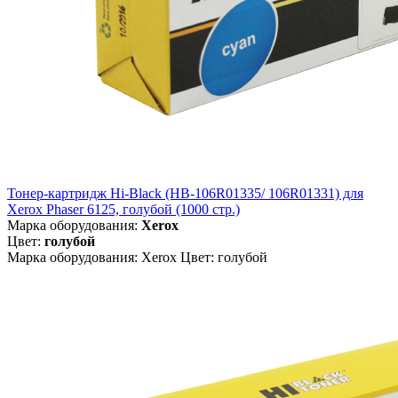
Тонер-картридж Hi-Black (HB-106R01335/ 106R01331) для
Xerox Phaser 6125, голубой (1000 стр.)
Марка оборудования:
Xerox
Цвет:
голубой
Марка оборудования: Xerox Цвет: голубой