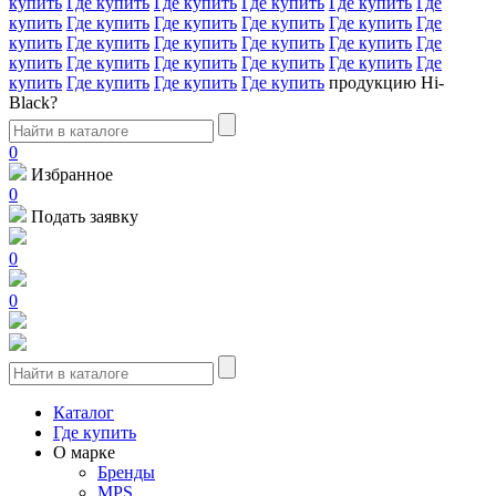
купить
Где купить
Где купить
Где купить
Где купить
Где
купить
Где купить
Где купить
Где купить
Где купить
Где
купить
Где купить
Где купить
Где купить
Где купить
Где
купить
Где купить
Где купить
Где купить
Где купить
Где
купить
Где купить
Где купить
Где купить
продукцию Hi-
Black?
0
Избранное
0
Подать заявку
0
0
Каталог
Где купить
О марке
Бренды
MPS