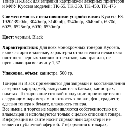
Тонер Hi-Black для заправки картриджей лазерных принтеров
и МФУ Kyocera моделей: TK-55, TK-350, TK-450, TK-475
Совместимость с печатающими устройствами:
Kyocera FS-
1920/ 3920dn, 3040mfp, 3140mfp, 3540mfp, 3640mfp, 6970d,
6025, 6525mfp, 6030, 6530mfp
Цвет:
черный, Black
Характеристики:
Для всех монохромных тонеров Kyocera,
включая оригинальные, характерна относительно невысокая
плотность черных заливок отпечатков, как правило, не
превышающая величину 1,37
Упаковка, объем:
канистра, 500 гр.
Тонеры Hi-Black применяются для заправки и восстановления
лазерных картриджей, выпускаются в банках, канистрах,
пакетах. Тестирование готовой продукции производится по
следующим параметрам: плотность заливки, фон, градиент,
адгезия тонера к бумаге, влажность тонера.
Все имена и торговые марки являются собственностью их
владельцев и используются только с целью описания товара.
Информация на сайте носит справочный характер и не
является публичной офертой. Информация о товарах,