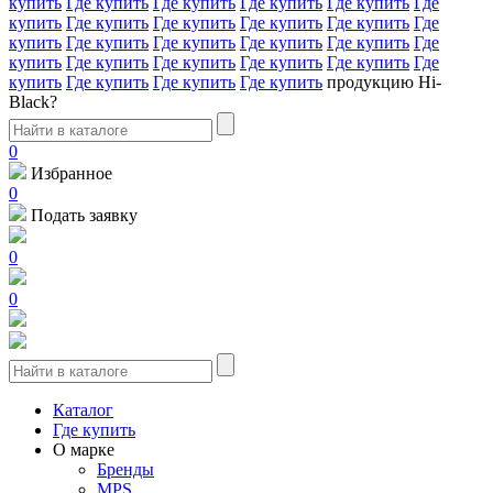
купить
Где купить
Где купить
Где купить
Где купить
Где
купить
Где купить
Где купить
Где купить
Где купить
Где
купить
Где купить
Где купить
Где купить
Где купить
Где
купить
Где купить
Где купить
Где купить
Где купить
Где
купить
Где купить
Где купить
Где купить
продукцию Hi-
Black?
0
Избранное
0
Подать заявку
0
0
Каталог
Где купить
О марке
Бренды
MPS