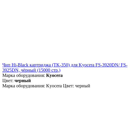
Чип Hi-Black картриджа (TK-350) для Kyocera FS-3920DN/ FS-
3925DN, чёрный (15000 стр.)
Марка оборудования:
Kyocera
Цвет:
черный
Марка оборудования: Kyocera Цвет: черный