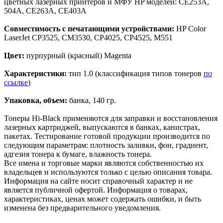
цветных лазерных принтеров и МФУ HP моделей: CE253A,
504A, CE263A, CE403A
Совместимость с печатающими устройствами:
HP Color
LaserJet CP3525, CM3530, CP4025, CP4525, M551
Цвет:
пурпурный (красный) Magenta
Характеристики:
тип 1.0 (классификация типов тонеров
по
ссылке
)
Упаковка, объем:
банка, 140 гр.
Тонеры Hi-Black применяются для заправки и восстановления
лазерных картриджей, выпускаются в банках, канистрах,
пакетах. Тестирование готовой продукции производится по
следующим параметрам: плотность заливки, фон, градиент,
адгезия тонера к бумаге, влажность тонера.
Все имена и торговые марки являются собственностью их
владельцев и используются только с целью описания товара.
Информация на сайте носит справочный характер и не
является публичной офертой. Информация о товарах,
характеристиках, ценах может содержать ошибки, и быть
изменена без предварительного уведомления.