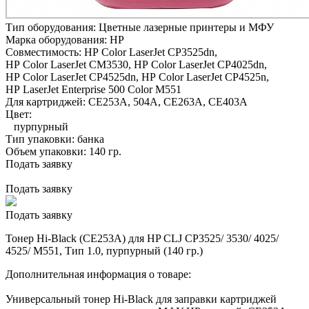
Тип оборудования:
Цветные лазерные принтеры и МФУ
Марка оборудования:
HP
Совместимость:
HP Color LaserJet CP3525dn,
HP Color LaserJet CM3530,
HP Color LaserJet CP4025dn,
HP Color LaserJet CP4525dn,
HP Color LaserJet CP4525n,
HP LaserJet Enterprise 500 Color M551
Для картриджей:
CE253A, 504A, CE263A, CE403A
Цвет:
пурпурный
Тип упаковки:
банка
Объем упаковки:
140 гр.
Подать заявку
Подать заявку
Подать заявку
Тонер Hi-Black (CE253A) для HP CLJ CP3525/ 3530/ 4025/
4525/ M551, Тип 1.0, пурпурный (140 гр.)
Дополнительная информация о товаре:
Универсальный тонер Hi-Black для заправки картриджей