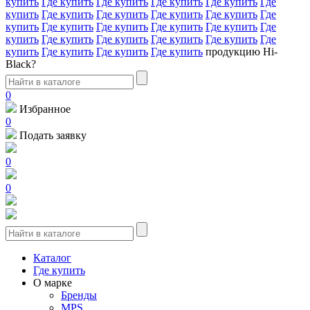
купить
Где купить
Где купить
Где купить
Где купить
Где
купить
Где купить
Где купить
Где купить
Где купить
Где
купить
Где купить
Где купить
Где купить
Где купить
Где
купить
Где купить
Где купить
Где купить
Где купить
Где
купить
Где купить
Где купить
Где купить
продукцию Hi-
Black?
0
Избранное
0
Подать заявку
0
0
Каталог
Где купить
О марке
Бренды
MPS