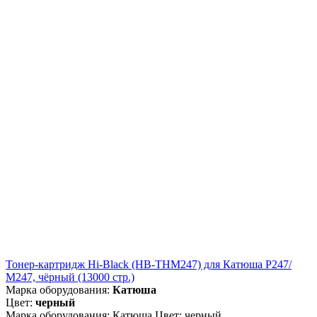
Тонер-картридж Hi-Black (HB-THM247) для Катюша P247/
M247, чёрный (13000 стр.)
Марка оборудования:
Катюша
Цвет:
черный
Марка оборудования: Катюша Цвет: черный