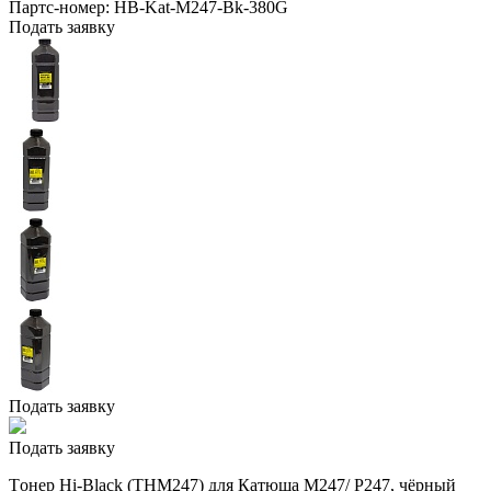
Партс-номер:
HB-Kat-M247-Bk-380G
Подать заявку
Подать заявку
Подать заявку
Tонер Hi-Black (THM247) для Катюша M247/ P247, чёрный