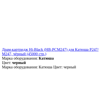
Драм-картридж Hi-Black (HB-PCM247) для Катюша P247/
M247, чёрный (45000 стр.)
Марка оборудования:
Катюша
Цвет:
черный
Марка оборудования: Катюша Цвет: черный