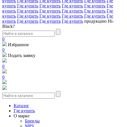
купить
Где купить
Где купить
Где купить
Где купить
Где
купить
Где купить
Где купить
Где купить
Где купить
Где
купить
Где купить
Где купить
Где купить
Где купить
Где
купить
Где купить
Где купить
Где купить
Где купить
Где
купить
Где купить
Где купить
Где купить
продукцию Hi-
Black?
0
Избранное
0
Подать заявку
0
0
Каталог
Где купить
О марке
Бренды
MPS