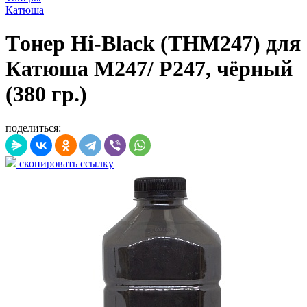
Катюша
Tонер Hi-Black (THM247) для
Катюша M247/ P247, чёрный
(380 гр.)
поделиться:
скопировать ссылку