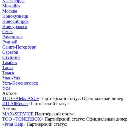
Кызылорда
Можайск
Москва
Новокузнецк
Новосибирск
Новоуральск
Омск
Раменское
Рудный
Санкт-Петербург
Саратов
Ступино
Тамбов
Тараз
Томск
Улан-Удэ
Усть-Каменогорск
Уфа
Актобе
ТОО «Aleks-ASU»
Партнёрский статус: Официальный дилер
ИП AllRepair
Партнёрский статус:
Астана
MAX-SERVICE
Партнёрский статус:
ТОО «TONERBOX»
Партнёрский статус: Официальный дилер
«Print Help»
Партнёрский статус: