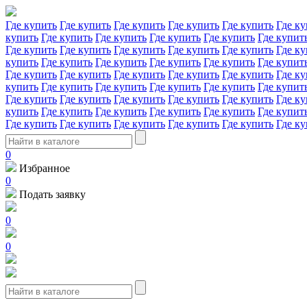
Где купить
Где купить
Где купить
Где купить
Где купить
Где ку
купить
Где купить
Где купить
Где купить
Где купить
Где купит
Где купить
Где купить
Где купить
Где купить
Где купить
Где ку
купить
Где купить
Где купить
Где купить
Где купить
Где купит
Где купить
Где купить
Где купить
Где купить
Где купить
Где ку
купить
Где купить
Где купить
Где купить
Где купить
Где купит
Где купить
Где купить
Где купить
Где купить
Где купить
Где ку
купить
Где купить
Где купить
Где купить
Где купить
Где купит
Где купить
Где купить
Где купить
Где купить
Где купить
Где ку
0
Избранное
0
Подать заявку
0
0