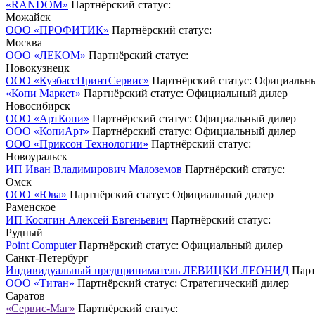
«RANDOM»
Партнёрский статус:
Можайск
ООО «ПРОФИТИК»
Партнёрский статус:
Москва
ООО «ЛЕКОМ»
Партнёрский статус:
Новокузнецк
ООО «КузбассПринтСервис»
Партнёрский статус: Официальн
«Копи Маркет»
Партнёрский статус: Официальный дилер
Новосибирск
ООО «АртКопи»
Партнёрский статус: Официальный дилер
ООО «КопиАрт»
Партнёрский статус: Официальный дилер
ООО «Приксон Технологии»
Партнёрский статус:
Новоуральск
ИП Иван Владимирович Малоземов
Партнёрский статус:
Омск
ООО «Юва»
Партнёрский статус: Официальный дилер
Раменское
ИП Косягин Алексей Евгеньевич
Партнёрский статус:
Рудный
Point Computer
Партнёрский статус: Официальный дилер
Санкт-Петербург
Индивидуальный предприниматель ЛЕВИЦКИ ЛЕОНИД
Парт
ООО «Титан»
Партнёрский статус: Стратегический дилер
Саратов
«Сервис-Маг»
Партнёрский статус: