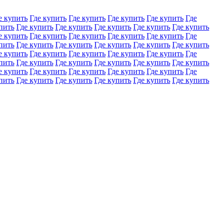
е купить
Где купить
Где купить
Где купить
Где купить
Где
пить
Где купить
Где купить
Где купить
Где купить
Где купить
е купить
Где купить
Где купить
Где купить
Где купить
Где
пить
Где купить
Где купить
Где купить
Где купить
Где купить
е купить
Где купить
Где купить
Где купить
Где купить
Где
пить
Где купить
Где купить
Где купить
Где купить
Где купить
е купить
Где купить
Где купить
Где купить
Где купить
Где
пить
Где купить
Где купить
Где купить
Где купить
Где купить