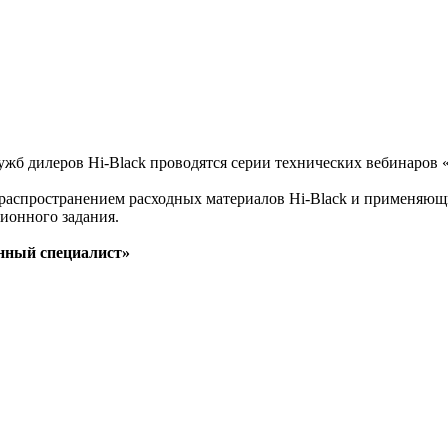
ужб дилеров Hi-Black проводятся серии технических вебинаро
распространением расходных материалов Hi-Black и применяющи
ионного задания.
нный специалист»