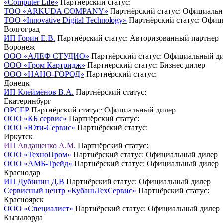
«Computer Life»
Партнёрский статус:
TOO «ARKUDA COMPANY»
Партнёрский статус: Официаль
ТОО «Innovative Digital Technology»
Партнёрский статус: Офиц
Волгоград
ИП Горин Е.В.
Партнёрский статус: Авторизованный партнер
Воронеж
ООО «АЛЕФ СТУДИО»
Партнёрский статус: Официальный д
ООО «Гром Картридж»
Партнёрский статус: Бизнес дилер
ООО «НАНО-ГОРОД»
Партнёрский статус:
Донецк
ИП Клеймёнов В.А.
Партнёрский статус:
Екатеринбург
ОРСЕР
Партнёрский статус: Официальный дилер
ООО «КБ сервис»
Партнёрский статус:
ООО «Юти-Сервис»
Партнёрский статус:
Иркутск
ИП Авдащенко А.М.
Партнёрский статус:
ООО «ТехноПром»
Партнёрский статус: Официальный дилер
ООО «АМБ-Трейд»
Партнёрский статус: Официальный дилер
Краснодар
ИП Дубинин Д.В
Партнёрский статус: Официальный дилер
Сервисный центр «КубаньТехСервис»
Партнёрский статус:
Красноярск
ООО «Специалист»
Партнёрский статус: Официальный дилер
Кызылорда