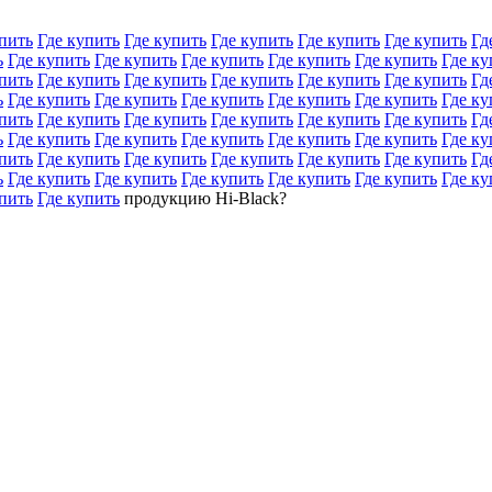
пить
Где купить
Где купить
Где купить
Где купить
Где купить
Гд
ь
Где купить
Где купить
Где купить
Где купить
Где купить
Где ку
пить
Где купить
Где купить
Где купить
Где купить
Где купить
Гд
ь
Где купить
Где купить
Где купить
Где купить
Где купить
Где ку
пить
Где купить
Где купить
Где купить
Где купить
Где купить
Гд
ь
Где купить
Где купить
Где купить
Где купить
Где купить
Где ку
пить
Где купить
Где купить
Где купить
Где купить
Где купить
Гд
ь
Где купить
Где купить
Где купить
Где купить
Где купить
Где ку
пить
Где купить
продукцию Hi-Black?