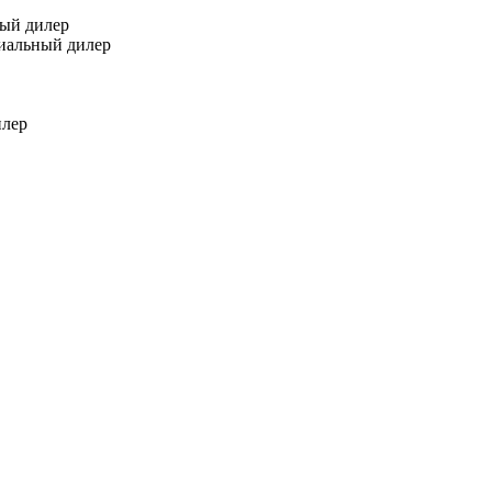
ный дилер
иальный дилер
илер