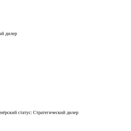
ый дилер
нёрский статус: Стратегический дилер