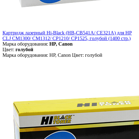
Картридж лазерный Hi-Black (HB-CB541A/ CE321A) для HP
CLJ CM1300/ CM1312/ CP1210/ CP1525, голубой (1400 стр.)
Марка оборудования:
HP, Canon
Цвет:
голубой
Марка оборудования: HP, Canon Цвет: голубой