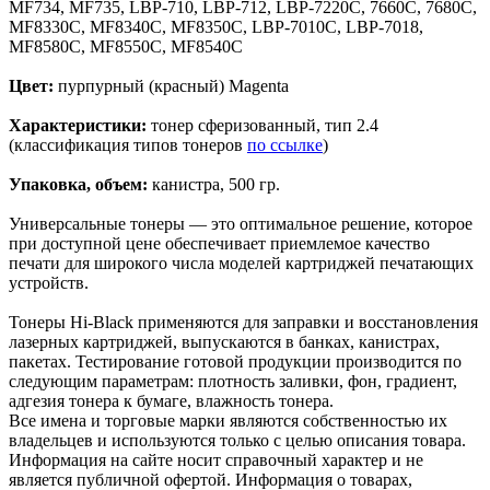
MF734, MF735, LBP-710, LBP-712, LBP-7220C, 7660C, 7680C,
MF8330C, MF8340C, MF8350C, LBP-7010C, LBP-7018,
MF8580С, MF8550C, MF8540C
Цвет:
пурпурный (красный) Magenta
Характеристики:
тонер сферизованный, тип 2.4
(классификация типов тонеров
по ссылке
)
Упаковка, объем:
канистра, 500 гр.
Универсальные тонеры — это оптимальное решение, которое
при доступной цене обеспечивает приемлемое качество
печати для широкого числа моделей картриджей печатающих
устройств.
Тонеры Hi-Black применяются для заправки и восстановления
лазерных картриджей, выпускаются в банках, канистрах,
пакетах. Тестирование готовой продукции производится по
следующим параметрам: плотность заливки, фон, градиент,
адгезия тонера к бумаге, влажность тонера.
Все имена и торговые марки являются собственностью их
владельцев и используются только с целью описания товара.
Информация на сайте носит справочный характер и не
является публичной офертой. Информация о товарах,