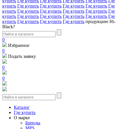
купить
Где купить
Где купить
Где купить
Где купить
Где
купить
Где купить
Где купить
Где купить
Где купить
Где
купить
Где купить
Где купить
Где купить
Где купить
Где
купить
Где купить
Где купить
Где купить
Где купить
Где
купить
Где купить
Где купить
Где купить
продукцию Hi-
Black?
0
Избранное
0
Подать заявку
0
0
Каталог
Где купить
О марке
Бренды
MPS