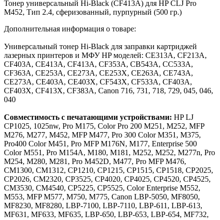
Тонер универсальный Hi-Black (CF413A) для HP CLJ Pro
M452, Тип 2.4, сферизованный, пурпурный (500 гр.)
Дополнительная информация о товаре:
Универсальный тонер Hi-Black для заправки картриджей
лазерных принтеров и МФУ HP моделей: CE313A, CF213A,
CF403A, CE413A, CF413A, CF353A, CB543A, CC533A,
CF363A, CE253A, CE273A, CE253X, CE263A, CE743A,
CE273A, CE403A, CE403X, CF543X, CF533A, CF403A,
CF403X, CF413X, CF383A, Canon 716, 731, 718, 729, 045, 046,
040
Совместимость с печатающими устройствами:
HP LJ
CP1025, 1025nw, Pro M175, Color Pro 200 M251, M252, MFP
M276, M277, M452, MFP M477, Pro 300 Color M351, M375,
Pro400 Color M451, Pro MFP M176N, M177, Enterprise 500
Color M551, Pro M154A, M180, M181, M252, M252, M277n, Pro
M254, M280, M281, Pro M452D, M477, Pro MFP M476,
CM1300, CM1312, CP1210, CP1215, CP1515, CP1518, CP2025,
CP2026, CM2320, CP3525, CP4020, CP4025, CP4520, CP4525,
CM3530, CM4540, CP5225, CP5525, Color Enterprise M552,
M553, MFP M577, M750, M775, Canon LBP-5050, MF8050,
MF8230, MF8280, LBP-7100, LBP-7110, LBP-611, LBP-613,
MF631, MF633, MF635, LBP-650, LBP-653, LBP-654, MF732,