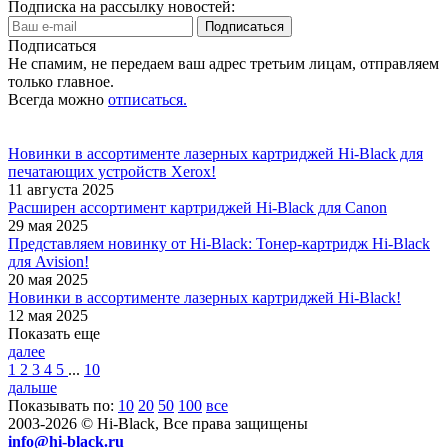
Подписка на рассылку новостей:
Подписаться
Не спамим, не передаем ваш адрес третьим лицам, отправляем
только главное.
Всегда можно
отписаться.
Новинки в ассортименте лазерных картриджей Hi-Black для
печатающих устройств Xerox!
11 августа 2025
Расширен ассортимент картриджей Hi-Black для Canon
29 мая 2025
Представляем новинку от Hi-Black: Тонер-картридж Hi-Black
для Avision!
20 мая 2025
Новинки в ассортименте лазерных картриджей Hi-Black!
12 мая 2025
Показать еще
далее
1
2
3
4
5
...
10
дальше
Показывать по:
10
20
50
100
все
2003-2026 © Hi-Black, Все права защищены
info@hi-black.ru