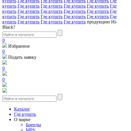
купить
Где купить
Где купить
Где купить
Где купить
Где
купить
Где купить
Где купить
Где купить
Где купить
Где
купить
Где купить
Где купить
Где купить
Где купить
Где
купить
Где купить
Где купить
Где купить
Где купить
Где
купить
Где купить
Где купить
Где купить
продукцию Hi-
Black?
0
Избранное
0
Подать заявку
0
0
Каталог
Где купить
О марке
Бренды
MPS