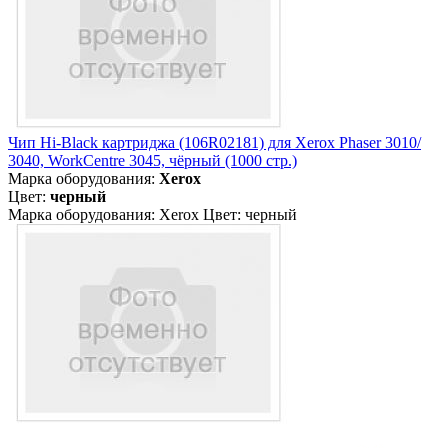
Чип Hi-Black картриджа (106R02181) для Xerox Phaser 3010/
3040, WorkCentre 3045, чёрный (1000 стр.)
Марка оборудования:
Xerox
Цвет:
черный
Марка оборудования: Xerox Цвет: черный