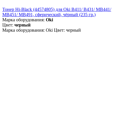
Тонер Hi-Black (44574805) для Oki B411/ B431/ MB441/
MB451/ MB491, сферический, чёрный (235 гр.)
Марка оборудования:
Oki
Цвет:
черный
Марка оборудования: Oki Цвет: черный