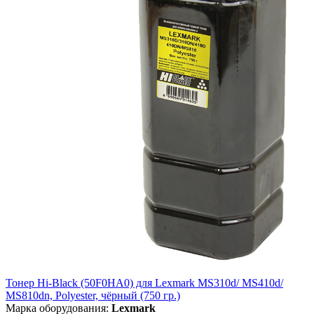
Тонер Hi-Black (50F0HA0) для Lexmark MS310d/ MS410d/
MS810dn, Polyester, чёрный (750 гр.)
Марка оборудования:
Lexmark