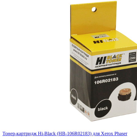
Тонер-картридж Hi-Black (HB-106R02183) для Xerox Phaser