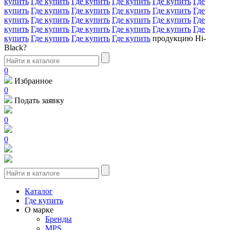
купить
Где купить
Где купить
Где купить
Где купить
Где
купить
Где купить
Где купить
Где купить
Где купить
Где
купить
Где купить
Где купить
Где купить
Где купить
Где
купить
Где купить
Где купить
Где купить
Где купить
Где
купить
Где купить
Где купить
Где купить
продукцию Hi-
Black?
0
Избранное
0
Подать заявку
0
0
Каталог
Где купить
О марке
Бренды
MPS