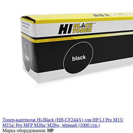
Тонер-картридж Hi-Black (HB-CF244A) для HP LJ Pro M15/
M15a/ Pro MFP M28a/ M28w, чёрный (1000 стр.)
Марка оборудования:
HP