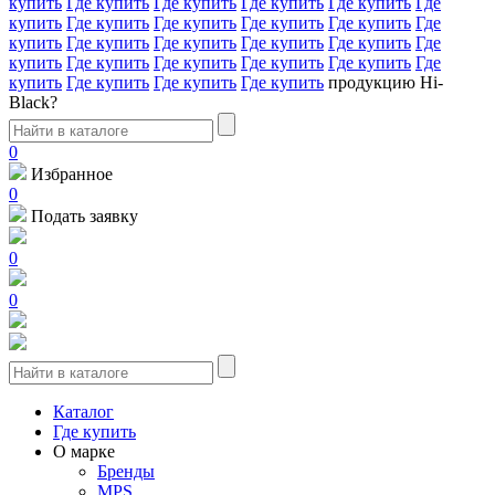
купить
Где купить
Где купить
Где купить
Где купить
Где
купить
Где купить
Где купить
Где купить
Где купить
Где
купить
Где купить
Где купить
Где купить
Где купить
Где
купить
Где купить
Где купить
Где купить
Где купить
Где
купить
Где купить
Где купить
Где купить
продукцию Hi-
Black?
0
Избранное
0
Подать заявку
0
0
Каталог
Где купить
О марке
Бренды
MPS