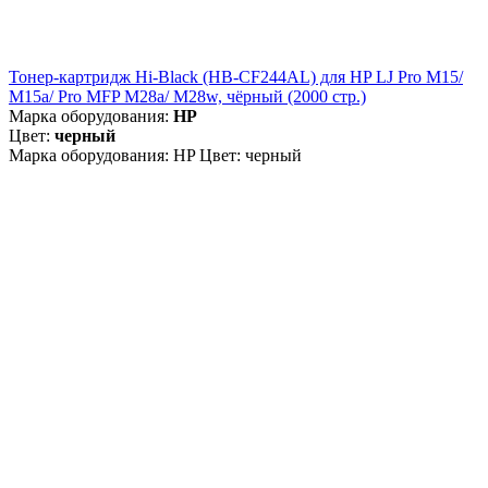
Тонер-картридж Hi-Black (HB-CF244AL) для HP LJ Pro M15/
M15a/ Pro MFP M28a/ M28w, чёрный (2000 стр.)
Марка оборудования:
HP
Цвет:
черный
Марка оборудования: HP Цвет: черный