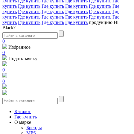
купить
Где купить
Где купить
Где купить
Где купить
Где
купить
Где купить
Где купить
Где купить
Где купить
Где
купить
Где купить
Где купить
Где купить
Где купить
Где
купить
Где купить
Где купить
Где купить
Где купить
Где
купить
Где купить
Где купить
Где купить
продукцию Hi-
Black?
0
Избранное
0
Подать заявку
0
0
Каталог
Где купить
О марке
Бренды
MPS