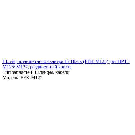
Шлейф планшетного сканера Hi-Black (FFK-M125) для HP LJ
M125/ M127, раздвоенный конец
Тип запчастей: Шлейфы, кабели
Модель: FFK-M125