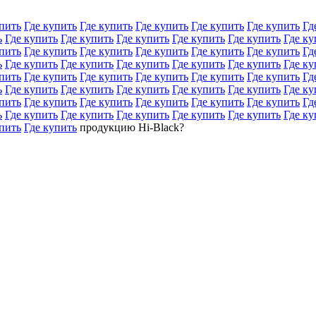
пить
Где купить
Где купить
Где купить
Где купить
Где купить
Гд
ь
Где купить
Где купить
Где купить
Где купить
Где купить
Где ку
пить
Где купить
Где купить
Где купить
Где купить
Где купить
Гд
ь
Где купить
Где купить
Где купить
Где купить
Где купить
Где ку
пить
Где купить
Где купить
Где купить
Где купить
Где купить
Гд
ь
Где купить
Где купить
Где купить
Где купить
Где купить
Где ку
пить
Где купить
Где купить
Где купить
Где купить
Где купить
Гд
ь
Где купить
Где купить
Где купить
Где купить
Где купить
Где ку
пить
Где купить
продукцию Hi-Black?