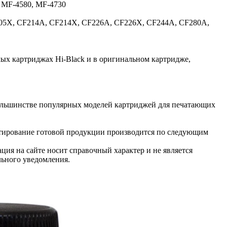
 MF-4580, MF-4730
05X, CF214A, CF214X, CF226A, CF226X, CF244A, CF280A,
ых картриджах Hi-Black и в оригинальном картридже,
большинстве популярных моделей картриджей для печатающих
естирование готовой продукции производится по следующим
ция на сайте носит справочный характер и не является
льного уведомления.