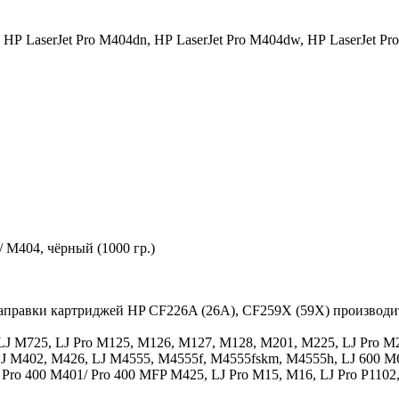
HP LaserJet Pro M404dn,
HP LaserJet Pro M404dw,
HP LaserJet Pr
/ M404, чёрный (1000 гр.)
 заправки картриджей HP CF226A (26A), CF259X (59X) производ
LJ M725, LJ Pro M125, M126, M127, M128, M201, M225, LJ Pro M20
 LJ M402, M426, LJ M4555, M4555f, M4555fskm, M4555h, LJ 600 M
J Pro 400 M401/ Pro 400 MFP M425, LJ Pro M15, M16, LJ Pro P1102