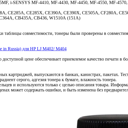
5MF, i-SENSYS MF-4410, MF-4430, MF-4450, MF-4550, MF-4570,
8A, CE285A, CE285X, CE390A, CE390X, CE505A, CF280A, CE5
СС364A, CB435A, CB436, W1510А (151A)
ки таблицы совместимости, тонеры были проверены в совместим
 in Russia) для HP LJ M402/ M404
о доступной цене обеспечивает приемлемое качество печати в 
ных картриджей, выпускаются в банках, канистрах, пакетах. Т
адиент серого, адгезия тонера к бумаге, влажность тонера.
льцев и используются только с целью описания товара. Информа
ценах может содержать ошибки, и быть изменена без предварите