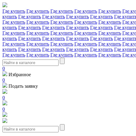
Где купить
Где купить
Где купить
Где купить
Где купить
Где ку
купить
Где купить
Где купить
Где купить
Где купить
Где купит
Где купить
Где купить
Где купить
Где купить
Где купить
Где ку
купить
Где купить
Где купить
Где купить
Где купить
Где купит
Где купить
Где купить
Где купить
Где купить
Где купить
Где ку
купить
Где купить
Где купить
Где купить
Где купить
Где купит
Где купить
Где купить
Где купить
Где купить
Где купить
Где ку
купить
Где купить
Где купить
Где купить
Где купить
Где купит
Где купить
Где купить
Где купить
Где купить
Где купить
Где ку
0
Избранное
0
Подать заявку
0
0