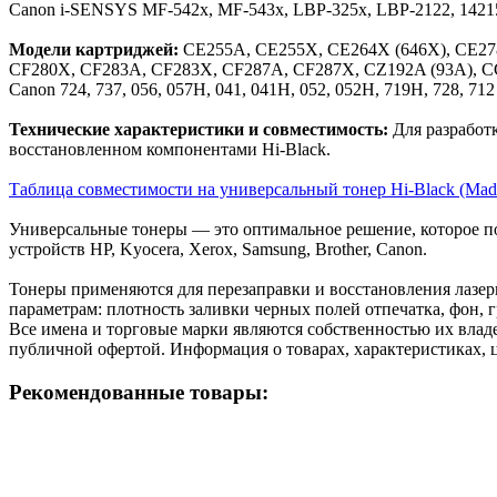
Canon i-SENSYS MF-542x, MF-543x, LBP-325x, LBP-2122, 1421
Модели картриджей:
CE255A, CE255X, CE264X (646X), CE27
CF280X, CF283A, CF283X, CF287A, CF287X, CZ192A (93A), 
Сanon 724, 737, 056, 057Н, 041, 041H, 052, 052H, 719H, 728, 712
Технические характеристики и совместимость:
Для разработ
восстановленном компонентами Hi-Black.
Таблица совместимости на универсальный тонер Hi-Black (Made
Универсальные тонеры — это оптимальное решение, которое п
устройств HP, Kyocera, Xerox, Samsung, Brother, Canon.
Тонеры применяются для перезаправки и восстановления лазер
параметрам: плотность заливки черных полей отпечатка, фон, гр
Все имена и торговые марки являются собственностью их владе
публичной офертой. Информация о товарах, характеристиках, 
Рекомендованные товары: