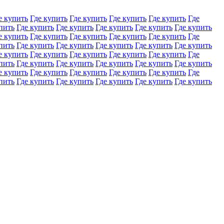
е купить
Где купить
Где купить
Где купить
Где купить
Где
пить
Где купить
Где купить
Где купить
Где купить
Где купить
е купить
Где купить
Где купить
Где купить
Где купить
Где
пить
Где купить
Где купить
Где купить
Где купить
Где купить
е купить
Где купить
Где купить
Где купить
Где купить
Где
пить
Где купить
Где купить
Где купить
Где купить
Где купить
е купить
Где купить
Где купить
Где купить
Где купить
Где
пить
Где купить
Где купить
Где купить
Где купить
Где купить