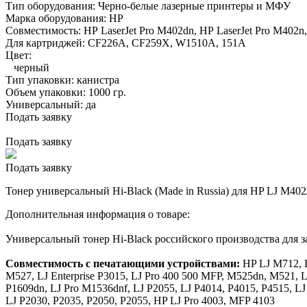
Тип оборудования:
Черно-белые лазерные принтеры и МФУ
Марка оборудования:
HP
Совместимость:
HP LaserJet Pro M402dn,
HP LaserJet Pro M402n,
Для картриджей:
CF226A, CF259X, W1510А, 151A
Цвет:
черный
Тип упаковки:
канистра
Объем упаковки:
1000 гр.
Универсальный:
да
Подать заявку
Подать заявку
Подать заявку
Тонер универсальный Hi-Black (Made in Russia) для HP LJ M402
Дополнительная информация о товаре:
Универсальный тонер Hi-Black российского производства для
Совместимость с печатающими устройствами:
HP LJ M712, 
M527, LJ Enterprise P3015, LJ Pro 400 500 MFP, M525dn, M521,
P1609dn, LJ Pro M1536dnf, LJ P2055, LJ P4014, P4015, P4515, L
LJ Р2030, P2035, P2050, P2055, HP LJ Pro 4003, MFP 4103