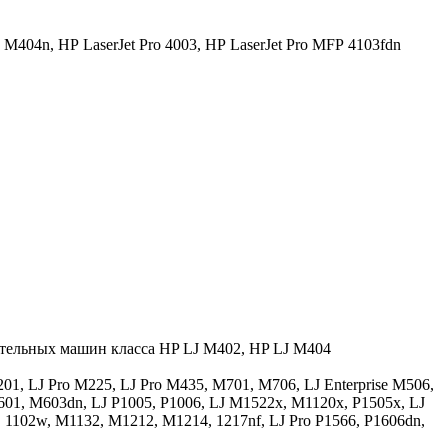
o M404n,
HP LaserJet Pro 4003,
HP LaserJet Pro MFP 4103fdn
ительных машин класса HP LJ M402, HP LJ М404
1, LJ Pro M225, LJ Pro M435, M701, M706, LJ Enterprise M506,
601, M603dn, LJ P1005, P1006, LJ M1522x, M1120x, P1505x, LJ
, 1102w, M1132, M1212, M1214, 1217nf, LJ Pro P1566, P1606dn,