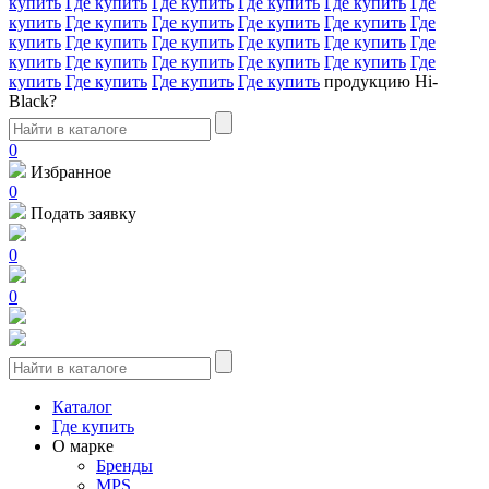
купить
Где купить
Где купить
Где купить
Где купить
Где
купить
Где купить
Где купить
Где купить
Где купить
Где
купить
Где купить
Где купить
Где купить
Где купить
Где
купить
Где купить
Где купить
Где купить
Где купить
Где
купить
Где купить
Где купить
Где купить
продукцию Hi-
Black?
0
Избранное
0
Подать заявку
0
0
Каталог
Где купить
О марке
Бренды
MPS