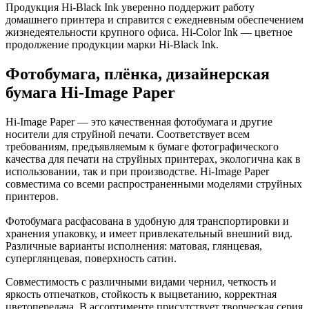
Продукция Hi-Black Ink уверенно поддержит работу
домашнего принтера и справится с ежедневным обеспечением
жизнедеятельности крупного офиса. Hi-Color Ink — цветное
продолжение продукции марки
Hi-Black Ink
.
Фотобумага, плёнка, дизайнерская
бумага Hi-Image Paper
Hi-Image Paper — это качественная фотобумага и другие
носители для струйной печати. Cоответствует всем
требованиям, предъявляемым к бумаге фотографического
качества для печати на струйных принтерах, экологична как в
использовании, так и при производстве. Hi-Image Paper
совместима со всеми распространенными моделями струйных
принтеров.
Фотобумага расфасована в удобную для транспортировки и
хранения упаковку, и имеет привлекательный внешний вид.
Различные варианты исполнения: матовая, глянцевая,
суперглянцевая, поверхность сатин.
Совместимость с различными видами чернил, четкость и
яркость отпечатков, стойкость к выцветанию, корректная
цветопередача. В ассортименте присутствует творческая серия