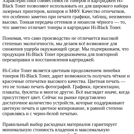
Характеристики совместимости тонеров и картриджей Hi-
Black Toner позволяют использовать их для широкого набора
лазерных принтеров, копиров и МФУ. Качество отпечатков,
что особенно заметно при печати графики, таблиц, неизменно
высоко. Тонкая передача оттенков и нюансов чёрного — то,
что заметно отличает тонеры и картриджи Hi-Black Toner.
Понимая, что само производство не отличается высокой
степенью экологичности, мы делаем всё возможное для
снижения ущерба окружающей среде. Мы подчеркиваем, что
продукция Hi-Black Toner предназначена для повторной
перезаправки и восстановления картриджей.
Hi-Color Toner является цветным продолжением линейки
тонеров Hi-Black Toner, дарит возможность получать чёткие и
красочные отпечатки высокого качества. Цветная печать —
это не только печать фотографий. Графики, презентации,
плакаты, буклеты и многое другое. Всё выглядит иначе, когда
присутствует цвет. Сейчас на рынке представлено
достаточное количество устройств, которые поддерживают
цветную печать и цветное копирование, в равной степени
справляясь и с черно-белой печатью.
Правильный выбор расходных материалов гарантирует
минимальную стоимость владения и максимальную