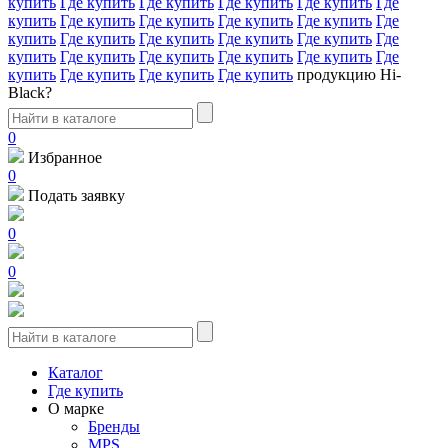
купить
Где купить
Где купить
Где купить
Где купить
Где
купить
Где купить
Где купить
Где купить
Где купить
Где
купить
Где купить
Где купить
Где купить
Где купить
Где
купить
Где купить
Где купить
Где купить
Где купить
Где
купить
Где купить
Где купить
Где купить
продукцию Hi-
Black?
0
Избранное
0
Подать заявку
0
0
Каталог
Где купить
О марке
Бренды
MPS