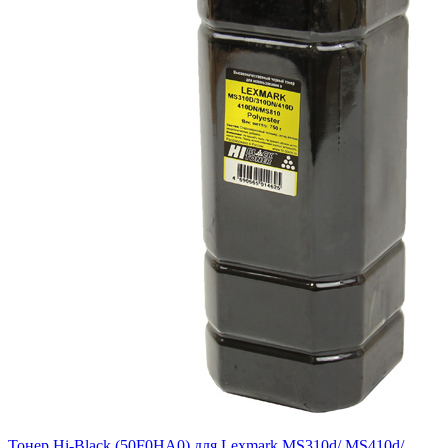
Тонер Hi-Black (50F0HA0) для Lexmark MS310d/ MS410d/