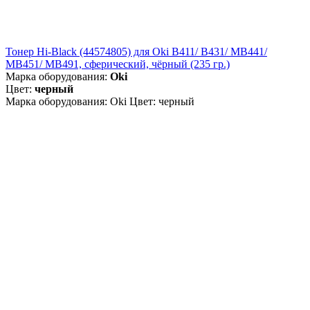
Тонер Hi-Black (44574805) для Oki B411/ B431/ MB441/
MB451/ MB491, сферический, чёрный (235 гр.)
Марка оборудования:
Oki
Цвет:
черный
Марка оборудования: Oki Цвет: черный