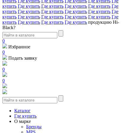
купить
Где купить
Где купить
Где купить
Где купить
Где
купить
Где купить
Где купить
Где купить
Где купить
Где
купить
Где купить
Где купить
Где купить
Где купить
Где
купить
Где купить
Где купить
Где купить
Где купить
Где
купить
Где купить
Где купить
Где купить
продукцию Hi-
Black?
0
Избранное
0
Подать заявку
0
0
Каталог
Где купить
О марке
Бренды
MPS