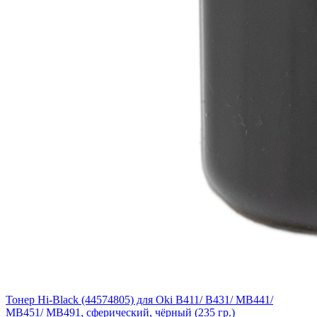
Тонер Hi-Black (44574805) для Oki B411/ B431/ MB441/
MB451/ MB491, сферический, чёрный (235 гр.)