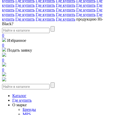
купить
Где купить
Где купить
Где купить
Где купить
Где
купить
Где купить
Где купить
Где купить
Где купить
Где
купить
Где купить
Где купить
Где купить
Где купить
Где
купить
Где купить
Где купить
Где купить
Где купить
Где
купить
Где купить
Где купить
Где купить
продукцию Hi-
Black?
0
Избранное
0
Подать заявку
0
0
Каталог
Где купить
О марке
Бренды
MPS