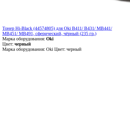
Тонер Hi-Black (44574805) для Oki B411/ B431/ MB441/
MB451/ MB491, сферический, чёрный (235 гр.)
Марка оборудования:
Oki
Цвет:
черный
Марка оборудования: Oki Цвет: черный