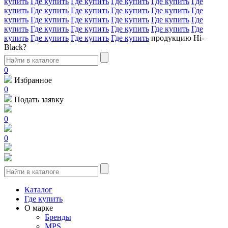
купить
Где купить
Где купить
Где купить
Где купить
Где
купить
Где купить
Где купить
Где купить
Где купить
Где
купить
Где купить
Где купить
Где купить
Где купить
Где
купить
Где купить
Где купить
Где купить
Где купить
Где
купить
Где купить
Где купить
Где купить
продукцию Hi-
Black?
0
Избранное
0
Подать заявку
0
0
Каталог
Где купить
О марке
Бренды
MPS