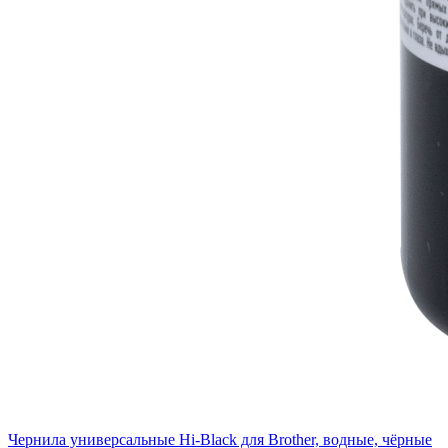
Чернила универсальные Hi-Black для Brother, водные, чёрные