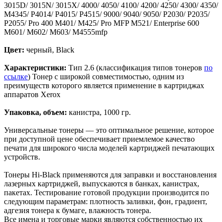
3015D/ 3015N/ 3015X/ 4000/ 4050/ 4100/ 4200/ 4250/ 4300/ 4350/
M4345/ P4014/ P4015/ P4515/ 9000/ 9040/ 9050/ P2030/ P2035/
P2055/ Pro 400 M401/ M425/ Pro MFP M521/ Enterprise 600
M601/ M602/ M603/ M4555mfp
Цвет:
черный, Black
Характеристики:
Тип 2.6 (классификация типов тонеров
по
ссылке
) Тонер с широкой совместимостью, одним из
преимуществ которого является применение в картриджах
аппаратов Xerox
Упаковка, объем:
канистра, 1000 гр.
Универсальные тонеры — это оптимальное решение, которое
при доступной цене обеспечивает приемлемое качество
печати для широкого числа моделей картриджей печатающих
устройств.
Тонеры Hi-Black применяются для заправки и восстановления
лазерных картриджей, выпускаются в банках, канистрах,
пакетах. Тестирование готовой продукции производится по
следующим параметрам: плотность заливки, фон, градиент,
адгезия тонера к бумаге, влажность тонера.
Все имена и торговые марки являются собственностью их