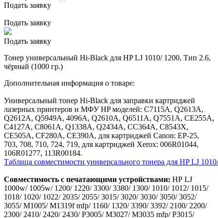
Подать заявку
Подать заявку
Подать заявку
Тонер универсальный Hi-Black для HP LJ 1010/ 1200, Тип 2.6,
чёрный (1000 гр.)
Дополнительная информация о товаре:
Универсальный тонер Hi-Black для заправки картриджей
лазерных принтеров и МФУ HP моделей: C7115A, Q2613A,
Q2612A, Q5949A, 4096A, Q2610A, Q6511A, Q7551A, CE255A,
C4127A, C8061A, Q1338A, Q2434A, CC364A, C8543X,
CE505A, CF280A, CE390A, для картриджей Canon: EP-25,
703, 708, 710, 724, 719, для картриджей Xerox: 006R01044,
106R01277, 113R00184.
Таблица совместимости универсального тонера для HP LJ 1010/
Совместимость с печатающими устройствами:
НР LJ
1000w/ 1005w/ 1200/ 1220/ 3300/ 3380/ 1300/ 1010/ 1012/ 1015/
1018/ 1020/ 1022/ 2035/ 2055/ 3015/ 3020/ 3030/ 3050/ 3052/
3055/ M1005/ M1319f mfp/ 1160/ 1320/ 3390/ 3392/ 2100/ 2200/
2300/ 2410/ 2420/ 2430/ P3005/ M3027/ M3035 mfp/ P3015/