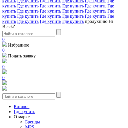
купить
Где купить
Где купить
Где купить
Где купить
Где
купить
Где купить
Где купить
Где купить
Где купить
Где
купить
Где купить
Где купить
Где купить
Где купить
Где
купить
Где купить
Где купить
Где купить
Где купить
Где
купить
Где купить
Где купить
Где купить
продукцию Hi-
Black?
0
Избранное
0
Подать заявку
0
0
Каталог
Где купить
О марке
Бренды
MPS