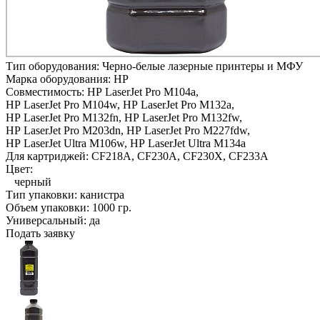
Тип оборудования:
Черно-белые лазерные принтеры и МФУ
Марка оборудования:
HP
Совместимость:
HP LaserJet Pro M104a,
HP LaserJet Pro M104w,
HP LaserJet Pro M132a,
HP LaserJet Pro M132fn,
HP LaserJet Pro M132fw,
HP LaserJet Pro M203dn,
HP LaserJet Pro M227fdw,
HP LaserJet Ultra M106w,
HP LaserJet Ultra M134a
Для картриджей:
CF218A, CF230A, CF230X, СF233А
Цвет:
черный
Тип упаковки:
канистра
Объем упаковки:
1000 гр.
Универсальный:
да
Подать заявку