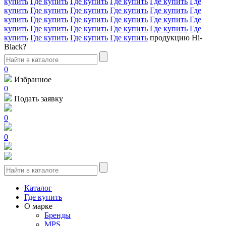
купить
Где купить
Где купить
Где купить
Где купить
Где
купить
Где купить
Где купить
Где купить
Где купить
Где
купить
Где купить
Где купить
Где купить
Где купить
Где
купить
Где купить
Где купить
Где купить
Где купить
Где
купить
Где купить
Где купить
Где купить
продукцию Hi-
Black?
0
Избранное
0
Подать заявку
0
0
Каталог
Где купить
О марке
Бренды
MPS