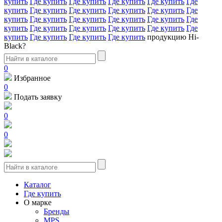
купить
Где купить
Где купить
Где купить
Где купить
Где
купить
Где купить
Где купить
Где купить
Где купить
Где
купить
Где купить
Где купить
Где купить
Где купить
Где
купить
Где купить
Где купить
Где купить
Где купить
Где
купить
Где купить
Где купить
Где купить
продукцию Hi-
Black?
0
Избранное
0
Подать заявку
0
0
Каталог
Где купить
О марке
Бренды
MPS