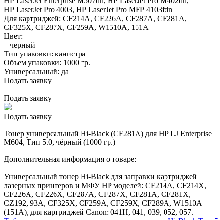
HP LaserJet Enterprise M507dn,
HP LaserJet Pro M402dn,
HP LaserJet Pro 4003,
HP LaserJet Pro MFP 4103fdn
Для картриджей:
CF214A, CF226A, CF287A, CF281А,
CF325X, CF287X, CF259A, W1510А, 151A
Цвет:
черный
Тип упаковки:
канистра
Объем упаковки:
1000 гр.
Универсальный:
да
Подать заявку
Подать заявку
Подать заявку
Тонер универсальный Hi-Black (CF281A) для HP LJ Enterprise
M604, Тип 5.0, чёрный (1000 гр.)
Дополнительная информация о товаре:
Универсальный тонер Hi-Black для заправки картриджей
лазерных принтеров и МФУ HP моделей: CF214A, CF214X,
CF226A, CF226X, CF287A, CF287X, CF281А, CF281X,
CZ192, 93A, CF325X, CF259A, CF259Х, CF289A, W1510А
(151A), для картриджей Canon: 041H, 041, 039, 052, 057.