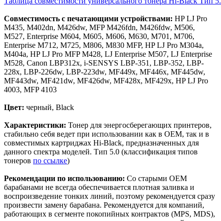
Таблица совместимости универсального тонера Hi-Black Тип 5.0
Совместимость с печатающими устройствами:
HP LJ Pro
M435, M402dn, M426dw, MFP M426fdn, M426fdw, М506,
М527, Enterprise M604, M605, M606, M630, М701, М706,
Enterprise M712, M725, M806, M830 MFP, HP LJ Pro M304a,
M404a, HP LJ Pro MFP M428, LJ Enterprise M507, LJ Enterprise
M528, Canon LBP312x, i-SENSYS LBP-351, LBP-352, LBP-
228x, LBP-226dw, LBP-223dw, MF449x, MF446x, MF445dw,
MF443dw, MF421dw, MF426dw, MF428x, MF429x, HP LJ Pro
4003, MFP 4103
Цвет:
черный, Black
Характеристики:
Тонер для энергосберегающих принтеров,
стабильно себя ведет при использовании как в ОЕМ, так и в
совместимых картриджах Hi-Black, предназначенных для
данного спектра моделей. Тип 5.0 (классификация типов
тонеров
по ссылке
)
Рекомендации по использованию:
Со старыми ОЕМ
барабанами не всегда обеспечивается плотная заливка и
воспроизведение тонких линий, поэтому рекомендуется сразу
произвести замену барабана. Рекомендуется для компаний,
работающих в сегменте покопийных контрактов (MPS, MDS),