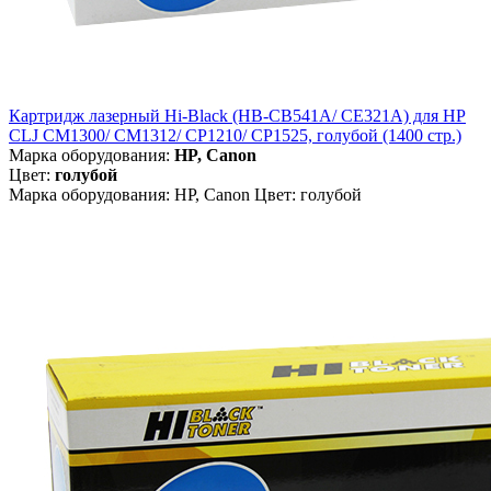
Картридж лазерный Hi-Black (HB-CB541A/ CE321A) для HP
CLJ CM1300/ CM1312/ CP1210/ CP1525, голубой (1400 стр.)
Марка оборудования:
HP, Canon
Цвет:
голубой
Марка оборудования: HP, Canon Цвет: голубой