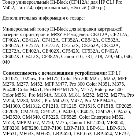
Тонер универсальный Hi-Black (CF412A) для HP CLJ Pro
M452, Тип 2.4, сферизованный, жёлтый (500 гр.)
Дополнительная информация о товаре:
Универсальный тонер Hi-Black для заправки картриджей
лазерных принтеров и МФУ HP моделей: CE312A, CF212A,
CF402A, CE412A, CF412A, CF352A, CB542A, CC532A,
CF362A, CE252A, CE272A, CE252X, CE262A, CE742A,
CE272A, CE402A, CE402X, CF542X, CF532A, CF402A,
CF402X, CF412X, CF382A, Canon 716, 731, 718, 729, 045, 046,
040
Совместимость с печатающими устройствами:
HP LJ
CP1025, 1025nw, Pro M175, Color Pro 200 M251, M252, MFP
M276, M277, M452, MFP M477, Pro 300 Color M351, M375,
Pro400 Color M451, Pro MFP M176N, M177, Enterprise 500
Color M551, Pro M154A, M180, M181, M252, M252, M277n, Pro
M254, M280, M281, Pro M452D, M477, Pro MFP M476,
CM1300, CM1312, CP1210, CP1215, CP1515, CP1518, CP2025,
CP2026, CM2320, CP3525, CP4020, CP4025, CP4520, CP4525,
CM3530, CM4540, CP5225, CP5525, Color Enterprise M552,
M553, MFP M577, M750, M775, Canon LBP-5050, MF8050,
MF8230, MF8280, LBP-7100, LBP-7110, LBP-611, LBP-613,
MF631, MF633, MF635, LBP-650, LBP-653, LBP-654, MF732,