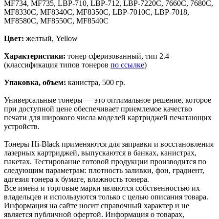
MF734, MF735, LBP-710, LBP-712, LBP-7220C, 7660C, 7680C,
MF8330C, MF8340C, MF8350C, LBP-7010C, LBP-7018,
MF8580С, MF8550C, MF8540C
Цвет:
желтый, Yellow
Характеристики:
тонер сферизованный, тип 2.4
(классификация типов тонеров
по ссылке
)
Упаковка, объем:
канистра, 500 гр.
Универсальные тонеры — это оптимальное решение, которое
при доступной цене обеспечивает приемлемое качество
печати для широкого числа моделей картриджей печатающих
устройств.
Тонеры Hi-Black применяются для заправки и восстановления
лазерных картриджей, выпускаются в банках, канистрах,
пакетах. Тестирование готовой продукции производится по
следующим параметрам: плотность заливки, фон, градиент,
адгезия тонера к бумаге, влажность тонера.
Все имена и торговые марки являются собственностью их
владельцев и используются только с целью описания товара.
Информация на сайте носит справочный характер и не
является публичной офертой. Информация о товарах,