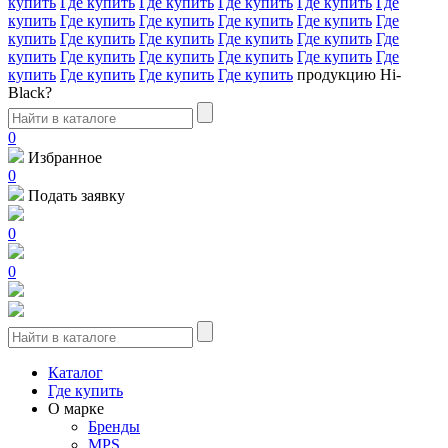
купить
Где купить
Где купить
Где купить
Где купить
Где
купить
Где купить
Где купить
Где купить
Где купить
Где
купить
Где купить
Где купить
Где купить
Где купить
Где
купить
Где купить
Где купить
Где купить
Где купить
Где
купить
Где купить
Где купить
Где купить
продукцию Hi-
Black?
0
Избранное
0
Подать заявку
0
0
Каталог
Где купить
О марке
Бренды
MPS