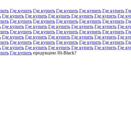
пить
Где купить
Где купить
Где купить
Где купить
Где купить
Гд
ь
Где купить
Где купить
Где купить
Где купить
Где купить
Где ку
пить
Где купить
Где купить
Где купить
Где купить
Где купить
Гд
ь
Где купить
Где купить
Где купить
Где купить
Где купить
Где ку
пить
Где купить
Где купить
Где купить
Где купить
Где купить
Гд
ь
Где купить
Где купить
Где купить
Где купить
Где купить
Где ку
пить
Где купить
Где купить
Где купить
Где купить
Где купить
Гд
ь
Где купить
Где купить
Где купить
Где купить
Где купить
Где ку
пить
Где купить
продукцию Hi-Black?