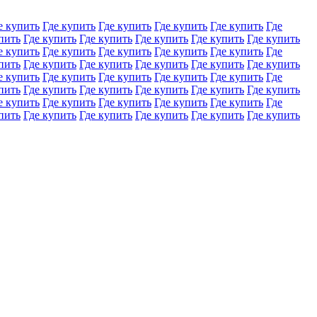
е купить
Где купить
Где купить
Где купить
Где купить
Где
пить
Где купить
Где купить
Где купить
Где купить
Где купить
е купить
Где купить
Где купить
Где купить
Где купить
Где
пить
Где купить
Где купить
Где купить
Где купить
Где купить
е купить
Где купить
Где купить
Где купить
Где купить
Где
пить
Где купить
Где купить
Где купить
Где купить
Где купить
е купить
Где купить
Где купить
Где купить
Где купить
Где
пить
Где купить
Где купить
Где купить
Где купить
Где купить