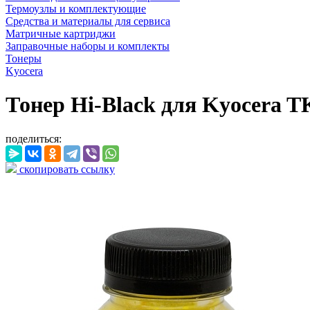
Термоузлы и комплектующие
Средства и материалы для сервиса
Матричные картриджи
Заправочные наборы и комплекты
Тонеры
Kyocera
Тонер Hi-Black для Kyocera T
поделиться:
скопировать ссылку