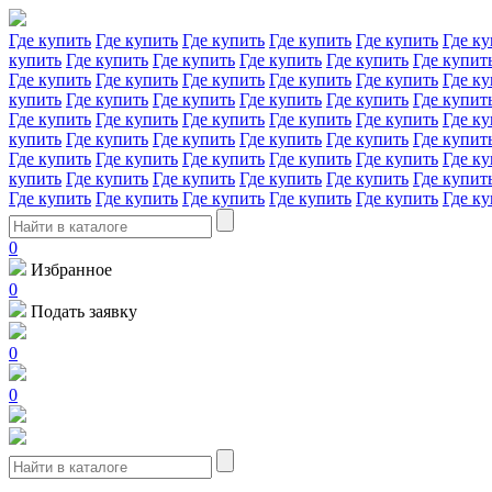
Где купить
Где купить
Где купить
Где купить
Где купить
Где ку
купить
Где купить
Где купить
Где купить
Где купить
Где купит
Где купить
Где купить
Где купить
Где купить
Где купить
Где ку
купить
Где купить
Где купить
Где купить
Где купить
Где купит
Где купить
Где купить
Где купить
Где купить
Где купить
Где ку
купить
Где купить
Где купить
Где купить
Где купить
Где купит
Где купить
Где купить
Где купить
Где купить
Где купить
Где ку
купить
Где купить
Где купить
Где купить
Где купить
Где купит
Где купить
Где купить
Где купить
Где купить
Где купить
Где ку
0
Избранное
0
Подать заявку
0
0