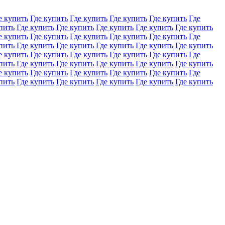
е купить
Где купить
Где купить
Где купить
Где купить
Где
пить
Где купить
Где купить
Где купить
Где купить
Где купить
е купить
Где купить
Где купить
Где купить
Где купить
Где
пить
Где купить
Где купить
Где купить
Где купить
Где купить
е купить
Где купить
Где купить
Где купить
Где купить
Где
пить
Где купить
Где купить
Где купить
Где купить
Где купить
е купить
Где купить
Где купить
Где купить
Где купить
Где
пить
Где купить
Где купить
Где купить
Где купить
Где купить