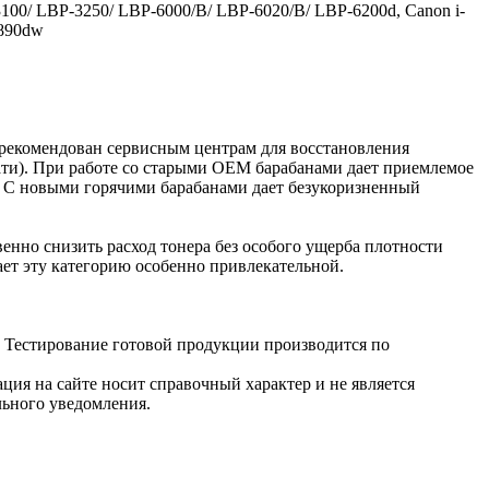
100/ LBP-3250/ LBP-6000/B/ LBP-6020/B/ LBP-6200d, Canon i-
4890dw
ь рекомендован сервисным центрам для восстановления
ти). При работе со старыми ОЕМ барабанами дает приемлемое
а. С новыми горячими барабанами дает безукоризненный
енно снизить расход тонера без особого ущерба плотности
ает эту категорию особенно привлекательной.
. Тестирование готовой продукции производится по
ция на сайте носит справочный характер и не является
льного уведомления.