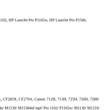
1102,
HP LaserJet Pro P1102w,
HP LaserJet Pro P1566,
, CF283X, CF279A, Canon: 712H, 713H, 725H, 726H, 728H
dn/ M1530/ M1536dnf mpf/ Pro 1102/ P1102w/ M1130/ M1210/