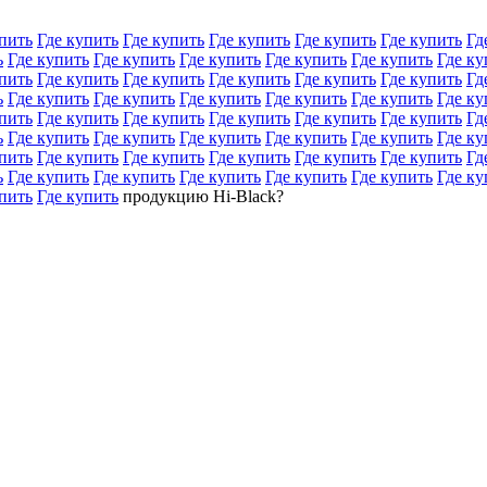
пить
Где купить
Где купить
Где купить
Где купить
Где купить
Гд
ь
Где купить
Где купить
Где купить
Где купить
Где купить
Где ку
пить
Где купить
Где купить
Где купить
Где купить
Где купить
Гд
ь
Где купить
Где купить
Где купить
Где купить
Где купить
Где ку
пить
Где купить
Где купить
Где купить
Где купить
Где купить
Гд
ь
Где купить
Где купить
Где купить
Где купить
Где купить
Где ку
пить
Где купить
Где купить
Где купить
Где купить
Где купить
Гд
ь
Где купить
Где купить
Где купить
Где купить
Где купить
Где ку
пить
Где купить
продукцию Hi-Black?