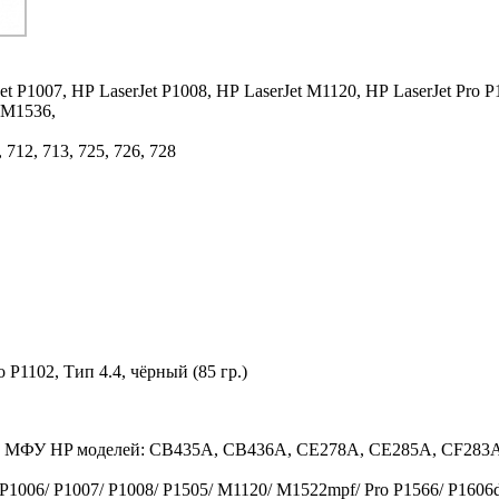
et P1007,
HP LaserJet P1008,
HP LaserJet M1120,
HP LaserJet Pro P
o M1536,
2, 713, 725, 726, 728
 P1102, Тип 4.4, чёрный (85 гр.)
в и МФУ HP моделей: СB435A, CB436A, CE278A, CE285A, CF283A
 P1006/ P1007/ P1008/ P1505/ M1120/ M1522mpf/ Pro P1566/ P1606