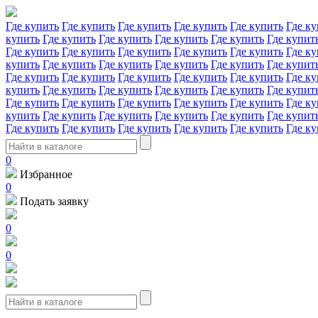
Где купить
Где купить
Где купить
Где купить
Где купить
Где ку
купить
Где купить
Где купить
Где купить
Где купить
Где купит
Где купить
Где купить
Где купить
Где купить
Где купить
Где ку
купить
Где купить
Где купить
Где купить
Где купить
Где купит
Где купить
Где купить
Где купить
Где купить
Где купить
Где ку
купить
Где купить
Где купить
Где купить
Где купить
Где купит
Где купить
Где купить
Где купить
Где купить
Где купить
Где ку
купить
Где купить
Где купить
Где купить
Где купить
Где купит
Где купить
Где купить
Где купить
Где купить
Где купить
Где ку
0
Избранное
0
Подать заявку
0
0