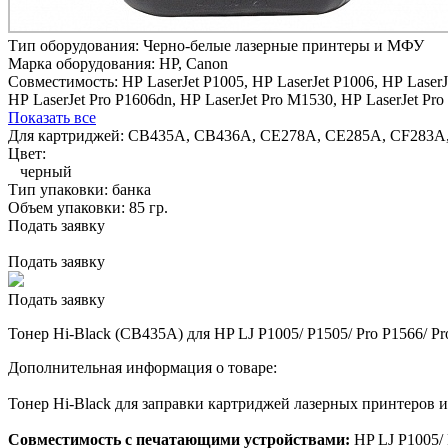
Тип оборудования:
Черно-белые лазерные принтеры и МФУ
Марка оборудования:
HP, Canon
Совместимость:
HP LaserJet P1005,
HP LaserJet P1006,
HP LaserJ
HP LaserJet Pro P1606dn,
HP LaserJet Pro M1530,
HP LaserJet Pr
Показать все
Для картриджей:
СB435A, CB436A, CE278A, CE285A, CF283A, 71
Цвет:
черный
Тип упаковки:
банка
Объем упаковки:
85 гр.
Подать заявку
Подать заявку
Подать заявку
Тонер Hi-Black (CB435A) для HP LJ P1005/ P1505/ Pro P1566/ Pro
Дополнительная информация о товаре:
Тонер Hi-Black для заправки картриджей лазерных принтеро
Совместимость с печатающими устройствами:
HP LJ P1005/