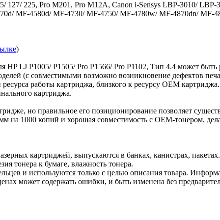
 127/ 225, Pro M201, Pro M12A, Canon i-Sensys LBP-3010/ LBP-3
570d/ MF-4580d/ MF-4730/ MF-4750/ MF-4780w/ MF-4870dn/ MF-
сылке
)
я HP LJ P1005/ P1505/ Pro P1566/ Pro P1102, Тип 4.4 может быт
делей (с совместимыми возможно возникновение дефектов печа
ии ресурса работы картриджа, близкого к ресурсу ОЕМ картридж
инального картриджа.
тридже, но правильное его позиционирование позволяет существ
рамм на 1000 копий и хорошая совместимость с ОЕМ-тонером, дел
азерных картриджей, выпускаются в банках, канистрах, пакетах
зия тонера к бумаге, влажность тонера.
льцев и используются только с целью описания товара. Информа
ценах может содержать ошибки, и быть изменена без предварите