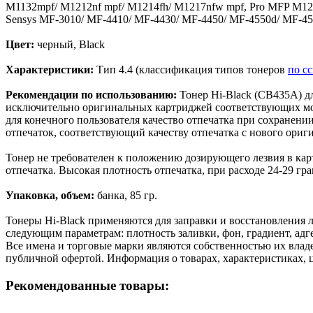
M1132mpf/ M1212nf mpf/ M1214fh/ M1217nfw mpf, Pro MFP M125/
Sensys MF-3010/ MF-4410/ MF-4430/ MF-4450/ MF-4550d/ MF-4
Цвет:
черный, Black
Характеристики:
Тип 4.4 (классификация типов тонеров
по с
Рекомендации по использованию:
Тонер Hi-Black (CB435A) дл
исключительно оригинальных картриджей соответствующих мо
для конечного пользователя качество отпечатка при сохранен
отпечаток, соответствующий качеству отпечатка с нового ориг
Тонер не требователен к положению дозирующего лезвия в кар
отпечатка. Высокая плотность отпечатка, при расходе 24-29 г
Упаковка, объем:
банка, 85 гр.
Тонеры Hi-Black применяются для заправки и восстановления л
следующим параметрам: плотность заливки, фон, градиент, адге
Все имена и торговые марки являются собственностью их владе
публичной офертой. Информация о товарах, характеристиках, 
Рекомендованные товары: