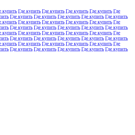
е купить
Где купить
Где купить
Где купить
Где купить
Где
пить
Где купить
Где купить
Где купить
Где купить
Где купить
е купить
Где купить
Где купить
Где купить
Где купить
Где
пить
Где купить
Где купить
Где купить
Где купить
Где купить
е купить
Где купить
Где купить
Где купить
Где купить
Где
пить
Где купить
Где купить
Где купить
Где купить
Где купить
е купить
Где купить
Где купить
Где купить
Где купить
Где
пить
Где купить
Где купить
Где купить
Где купить
Где купить