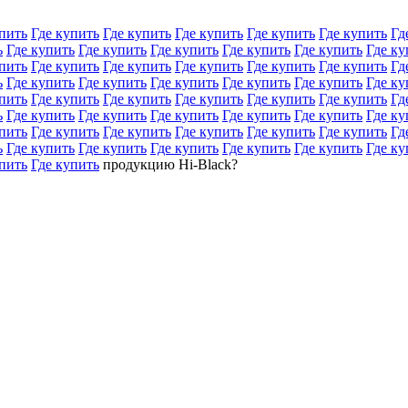
пить
Где купить
Где купить
Где купить
Где купить
Где купить
Гд
ь
Где купить
Где купить
Где купить
Где купить
Где купить
Где ку
пить
Где купить
Где купить
Где купить
Где купить
Где купить
Гд
ь
Где купить
Где купить
Где купить
Где купить
Где купить
Где ку
пить
Где купить
Где купить
Где купить
Где купить
Где купить
Гд
ь
Где купить
Где купить
Где купить
Где купить
Где купить
Где ку
пить
Где купить
Где купить
Где купить
Где купить
Где купить
Гд
ь
Где купить
Где купить
Где купить
Где купить
Где купить
Где ку
пить
Где купить
продукцию Hi-Black?