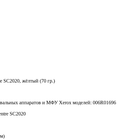
e SC2020, жёлтый (70 гр.)
овальных аппаратов и МФУ Xerox моделей: 006R01696
ntre SC2020
м)