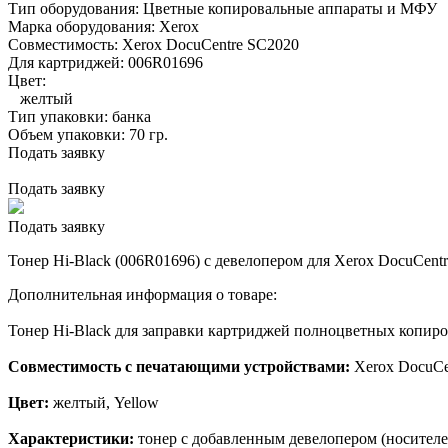
Тип оборудования:
Цветные копировальные аппараты и МФУ
Марка оборудования:
Xerox
Совместимость:
Xerox DocuCentre SC2020
Для картриджей:
006R01696
Цвет:
желтый
Тип упаковки:
банка
Объем упаковки:
70 гр.
Подать заявку
Подать заявку
Подать заявку
Тонер Hi-Black (006R01696) c девелопером для Xerox DocuCentr
Дополнительная информация о товаре:
Тонер Hi-Black для заправки картриджей полноцветных копир
Совместимость с печатающими устройствами:
Xerox DocuCe
Цвет:
желтый, Yellow
Характеристики:
тонер с добавленным девелопером (носителе