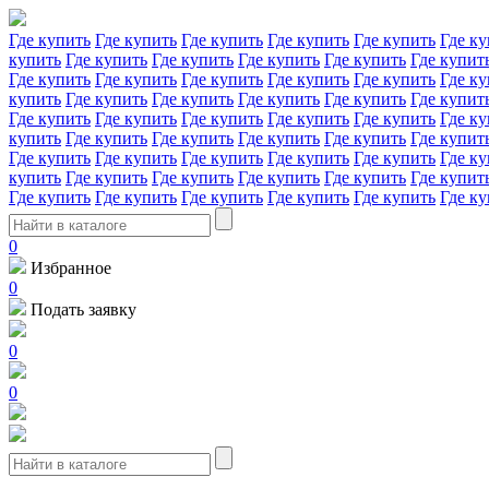
Где купить
Где купить
Где купить
Где купить
Где купить
Где ку
купить
Где купить
Где купить
Где купить
Где купить
Где купит
Где купить
Где купить
Где купить
Где купить
Где купить
Где ку
купить
Где купить
Где купить
Где купить
Где купить
Где купит
Где купить
Где купить
Где купить
Где купить
Где купить
Где ку
купить
Где купить
Где купить
Где купить
Где купить
Где купит
Где купить
Где купить
Где купить
Где купить
Где купить
Где ку
купить
Где купить
Где купить
Где купить
Где купить
Где купит
Где купить
Где купить
Где купить
Где купить
Где купить
Где ку
0
Избранное
0
Подать заявку
0
0