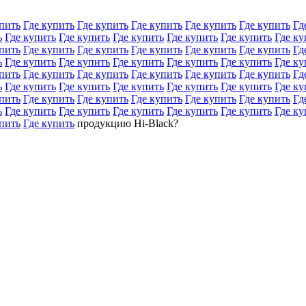
пить
Где купить
Где купить
Где купить
Где купить
Где купить
Гд
ь
Где купить
Где купить
Где купить
Где купить
Где купить
Где ку
пить
Где купить
Где купить
Где купить
Где купить
Где купить
Гд
ь
Где купить
Где купить
Где купить
Где купить
Где купить
Где ку
пить
Где купить
Где купить
Где купить
Где купить
Где купить
Гд
ь
Где купить
Где купить
Где купить
Где купить
Где купить
Где ку
пить
Где купить
Где купить
Где купить
Где купить
Где купить
Гд
ь
Где купить
Где купить
Где купить
Где купить
Где купить
Где ку
пить
Где купить
продукцию Hi-Black?