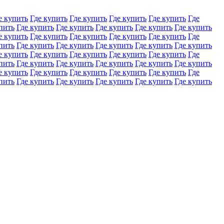
е купить
Где купить
Где купить
Где купить
Где купить
Где
пить
Где купить
Где купить
Где купить
Где купить
Где купить
е купить
Где купить
Где купить
Где купить
Где купить
Где
пить
Где купить
Где купить
Где купить
Где купить
Где купить
е купить
Где купить
Где купить
Где купить
Где купить
Где
пить
Где купить
Где купить
Где купить
Где купить
Где купить
е купить
Где купить
Где купить
Где купить
Где купить
Где
пить
Где купить
Где купить
Где купить
Где купить
Где купить