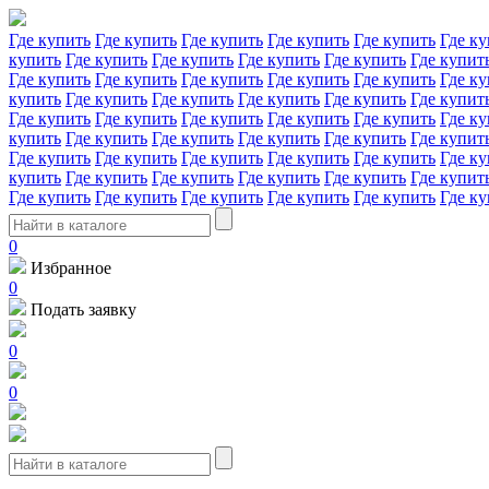
Где купить
Где купить
Где купить
Где купить
Где купить
Где ку
купить
Где купить
Где купить
Где купить
Где купить
Где купит
Где купить
Где купить
Где купить
Где купить
Где купить
Где ку
купить
Где купить
Где купить
Где купить
Где купить
Где купит
Где купить
Где купить
Где купить
Где купить
Где купить
Где ку
купить
Где купить
Где купить
Где купить
Где купить
Где купит
Где купить
Где купить
Где купить
Где купить
Где купить
Где ку
купить
Где купить
Где купить
Где купить
Где купить
Где купит
Где купить
Где купить
Где купить
Где купить
Где купить
Где ку
0
Избранное
0
Подать заявку
0
0