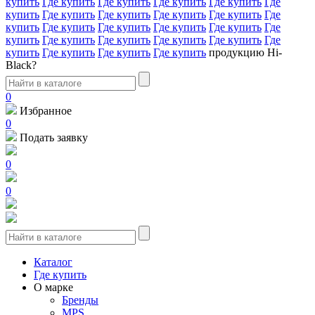
купить
Где купить
Где купить
Где купить
Где купить
Где
купить
Где купить
Где купить
Где купить
Где купить
Где
купить
Где купить
Где купить
Где купить
Где купить
Где
купить
Где купить
Где купить
Где купить
Где купить
Где
купить
Где купить
Где купить
Где купить
продукцию Hi-
Black?
0
Избранное
0
Подать заявку
0
0
Каталог
Где купить
О марке
Бренды
MPS