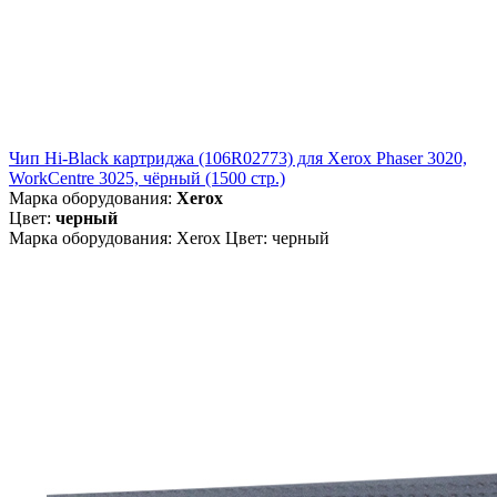
Чип Hi-Black картриджа (106R02773) для Xerox Phaser 3020,
WorkCentre 3025, чёрный (1500 стр.)
Марка оборудования:
Xerox
Цвет:
черный
Марка оборудования: Xerox Цвет: черный