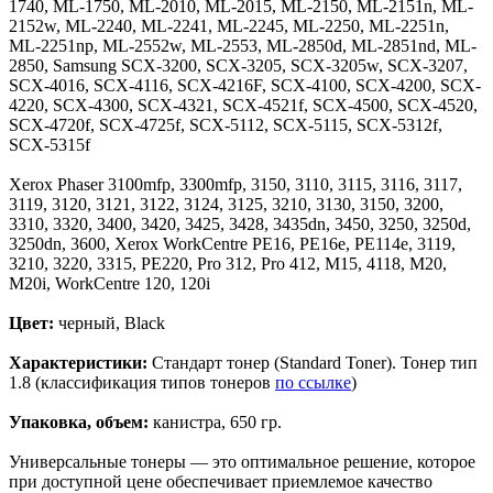
1740, ML-1750, ML-2010, ML-2015, ML-2150, ML-2151n, ML-
2152w, ML-2240, ML-2241, ML-2245, ML-2250, ML-2251n,
ML-2251np, ML-2552w, ML-2553, ML-2850d, ML-2851nd, ML-
2850, Samsung SCX-3200, SCX-3205, SCX-3205w, SCX-3207,
SCX-4016, SCX-4116, SCX-4216F, SCX-4100, SCX-4200, SCX-
4220, SCX-4300, SCX-4321, SCX-4521f, SCX-4500, SCX-4520,
SCX-4720f, SCX-4725f, SCX-5112, SCX-5115, SCX-5312f,
SCX-5315f
Xerox Phaser 3100mfp, 3300mfp, 3150, 3110, 3115, 3116, 3117,
3119, 3120, 3121, 3122, 3124, 3125, 3210, 3130, 3150, 3200,
3310, 3320, 3400, 3420, 3425, 3428, 3435dn, 3450, 3250, 3250d,
3250dn, 3600, Xerox WorkCentre PE16, PE16e, PE114e, 3119,
3210, 3220, 3315, PE220, Pro 312, Pro 412, M15, 4118, M20,
M20i, WorkCentre 120, 120i
Цвет:
черный, Black
Характеристики:
Стандарт тонер (Standard Toner). Тонер тип
1.8 (классификация типов тонеров
по ссылке
)
Упаковка, объем:
канистра, 650 гр.
Универсальные тонеры — это оптимальное решение, которое
при доступной цене обеспечивает приемлемое качество