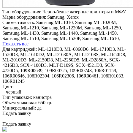
Тип оборудования:
Черно-белые лазерные принтеры и МФУ
Марка оборудования:
Samsung, Xerox
Совместимость:
Samsung ML-1010,
Samsung ML-1020M,
Samsung ML-1210,
Samsung ML-1220M,
Samsung ML-1250,
Samsung ML-1430,
Samsung ML-1440,
Samsung ML-1450,
Samsung ML-1510,
Samsung ML-1520P,
Samsung ML-1610,
Показать все
Для картриджей:
ML-1210D3, ML-6060D6, ML-1710D3, ML-
1520D3, ML-1610D2, ML-D1630A, MLT-D108S, ML-1650D8,
ML-2010D3, ML-2150D8, ML-2250D5, ML-D2850A, SCX-
4216D3, SCX-4100D3, MLT-D109S, SCX-4521D3, SCX-
4720D5, 109R00639, 109R00725, 109R00748, 106R01159,
106R00646, 106R02304, 106R02306, 106R00461, 106R01033,
106R01245
Цвет:
черный
Тип упаковки:
канистра
Объем упаковки:
650 гр.
Универсальный:
да
Подать заявку
Подать заявку