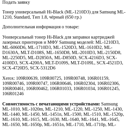
Подать заявку
Тонер универсальный Hi-Black (ML-1210D3) для Samsung ML-
1210, Standard, Тип 1.8, чёрный (650 гр.)
Дополнительная информация о товаре:
Универсальный тонер Hi-Black для заправки картриджей
лазерных принтеров и МФУ Samsung моделей: ML-1210D3,
ML-6060D6, ML-1710D3, ML-1520D3, ML-1610D2, ML-
D1630A, MLT-D108S, ML-1650D8, ML-2010D3, ML-2150D8,
ML-2250D5, ML-D2850A, ML-D850D, SCX-4216D3, SCX-
4100D3, SCX-4200A, MLT-D109S, MLT-D109L, SCX-4521D3,
SCX-4720D5, SCX-5312D6
Xerox: 109R00639, 109R00725, 109R00748, 106R01159,
109R00746, 109R00747, 106R00646, 106R02304, 106R02306,
106R00461, 106R00462, 106R01033, 106R01034, 106R01245,
106R01246
Совместимость с печатающими устройствами:
Samsung
ML-1010, ML-1020m, ML-1210, ML-1220, ML-1250, ML-1430,
ML-1440, ML-1450, ML-1451n, ML-1500, ML-1510, ML-1520p,
ML-1610, ML-1615, ML-1630, ML-1640, ML-1641, ML-1645,
ML-1650, ML-1650p, ML-1651n, ML-1710, ML-1710p, ML-