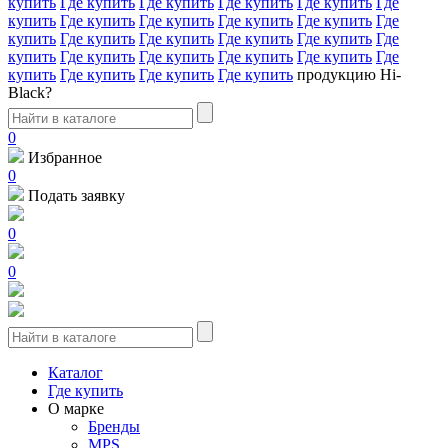
купить
Где купить
Где купить
Где купить
Где купить
Где
купить
Где купить
Где купить
Где купить
Где купить
Где
купить
Где купить
Где купить
Где купить
Где купить
Где
купить
Где купить
Где купить
Где купить
Где купить
Где
купить
Где купить
Где купить
Где купить
продукцию Hi-
Black?
0
Избранное
0
Подать заявку
0
0
Каталог
Где купить
О марке
Бренды
MPS