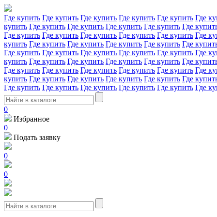
Где купить
Где купить
Где купить
Где купить
Где купить
Где ку
купить
Где купить
Где купить
Где купить
Где купить
Где купит
Где купить
Где купить
Где купить
Где купить
Где купить
Где ку
купить
Где купить
Где купить
Где купить
Где купить
Где купит
Где купить
Где купить
Где купить
Где купить
Где купить
Где ку
купить
Где купить
Где купить
Где купить
Где купить
Где купит
Где купить
Где купить
Где купить
Где купить
Где купить
Где ку
купить
Где купить
Где купить
Где купить
Где купить
Где купит
Где купить
Где купить
Где купить
Где купить
Где купить
Где ку
0
Избранное
0
Подать заявку
0
0