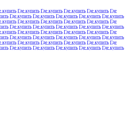
е купить
Где купить
Где купить
Где купить
Где купить
Где
пить
Где купить
Где купить
Где купить
Где купить
Где купить
е купить
Где купить
Где купить
Где купить
Где купить
Где
пить
Где купить
Где купить
Где купить
Где купить
Где купить
е купить
Где купить
Где купить
Где купить
Где купить
Где
пить
Где купить
Где купить
Где купить
Где купить
Где купить
е купить
Где купить
Где купить
Где купить
Где купить
Где
пить
Где купить
Где купить
Где купить
Где купить
Где купить