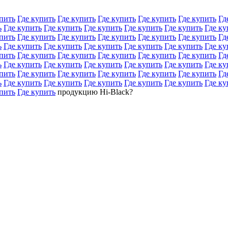
пить
Где купить
Где купить
Где купить
Где купить
Где купить
Гд
ь
Где купить
Где купить
Где купить
Где купить
Где купить
Где ку
пить
Где купить
Где купить
Где купить
Где купить
Где купить
Гд
ь
Где купить
Где купить
Где купить
Где купить
Где купить
Где ку
пить
Где купить
Где купить
Где купить
Где купить
Где купить
Гд
ь
Где купить
Где купить
Где купить
Где купить
Где купить
Где ку
пить
Где купить
Где купить
Где купить
Где купить
Где купить
Гд
ь
Где купить
Где купить
Где купить
Где купить
Где купить
Где ку
пить
Где купить
продукцию Hi-Black?