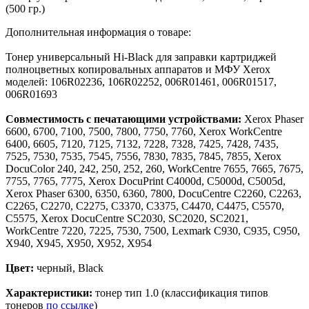
(500 гр.)
Дополнительная информация о товаре:
Тонер универсальный Hi-Black для заправки картриджей
полноцветных копировальных аппаратов и МФУ Xerox
моделей: 106R02236, 106R02252, 006R01461, 006R01517,
006R01693
Совместимость с печатающими устройствами:
Xerox Phaser
6600, 6700, 7100, 7500, 7800, 7750, 7760, Xerox WorkCentre
6400, 6605, 7120, 7125, 7132, 7228, 7328, 7425, 7428, 7435,
7525, 7530, 7535, 7545, 7556, 7830, 7835, 7845, 7855, Xerox
DocuColor 240, 242, 250, 252, 260, WorkCentre 7655, 7665, 7675,
7755, 7765, 7775, Xerox DocuPrint C4000d, C5000d, C5005d,
Xerox Phaser 6300, 6350, 6360, 7800, DocuCentre C2260, C2263,
C2265, C2270, C2275, C3370, C3375, C4470, C4475, C5570,
C5575, Xerox DocuCentre SC2030, SC2020, SC2021,
WorkCentre 7220, 7225, 7530, 7500, Lexmark C930, C935, C950,
X940, X945, X950, X952, X954
Цвет:
черный, Black
Характеристики:
тонер тип 1.0 (классификация типов
тонеров
по ссылке
)