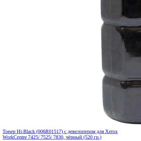
Тонер Hi-Black (006R01517) c девелопером для Xerox
WorkCentre 7425/ 7525/ 7830, чёрный (520 гр.)