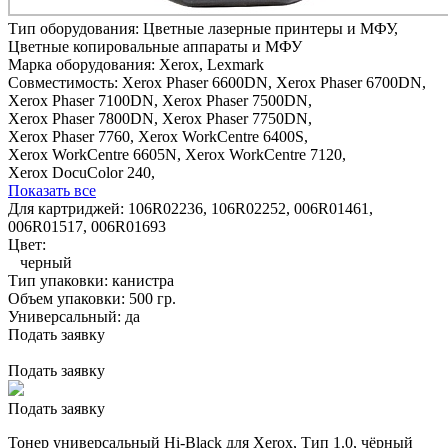
Тип оборудования:
Цветные лазерные принтеры и МФУ,
Цветные копировальные аппараты и МФУ
Марка оборудования:
Xerox, Lexmark
Совместимость:
Xerox Phaser 6600DN,
Xerox Phaser 6700DN,
Xerox Phaser 7100DN,
Xerox Phaser 7500DN,
Xerox Phaser 7800DN,
Xerox Phaser 7750DN,
Xerox Phaser 7760,
Xerox WorkCentre 6400S,
Xerox WorkCentre 6605N,
Xerox WorkCentre 7120,
Xerox DocuColor 240,
Показать все
Для картриджей:
106R02236, 106R02252, 006R01461,
006R01517, 006R01693
Цвет:
черный
Тип упаковки:
канистра
Объем упаковки:
500 гр.
Универсальный:
да
Подать заявку
Подать заявку
Подать заявку
Тонер универсальный Hi-Black для Xerox, Тип 1.0, чёрный