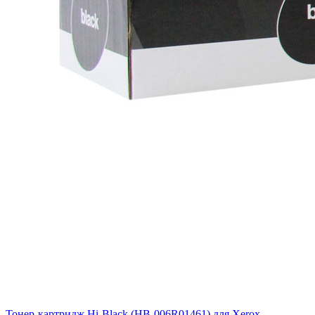
Тонер-картридж Hi-Black (HB-006R01461) для Xerox