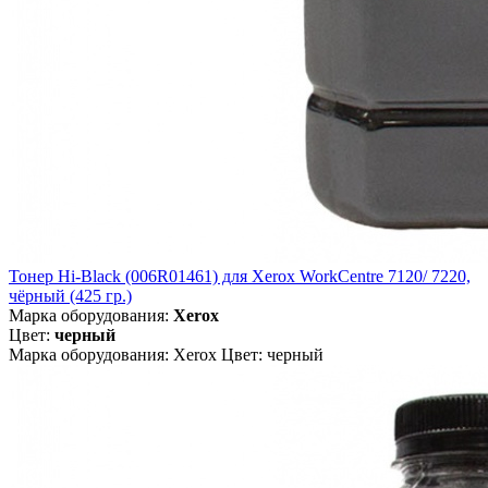
Тонер Hi-Black (006R01461) для Xerox WorkCentre 7120/ 7220,
чёрный (425 гр.)
Марка оборудования:
Xerox
Цвет:
черный
Марка оборудования: Xerox Цвет: черный