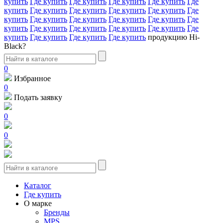
купить
Где купить
Где купить
Где купить
Где купить
Где
купить
Где купить
Где купить
Где купить
Где купить
Где
купить
Где купить
Где купить
Где купить
Где купить
Где
купить
Где купить
Где купить
Где купить
Где купить
Где
купить
Где купить
Где купить
Где купить
продукцию Hi-
Black?
0
Избранное
0
Подать заявку
0
0
Каталог
Где купить
О марке
Бренды
MPS