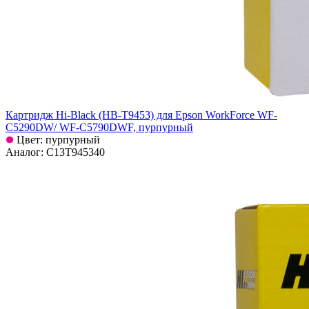
Картридж Hi-Black (HB-T9453) для Epson WorkForce WF-
C5290DW/ WF-C5790DWF, пурпурный
Цвет: пурпурный
Аналог: C13T945340