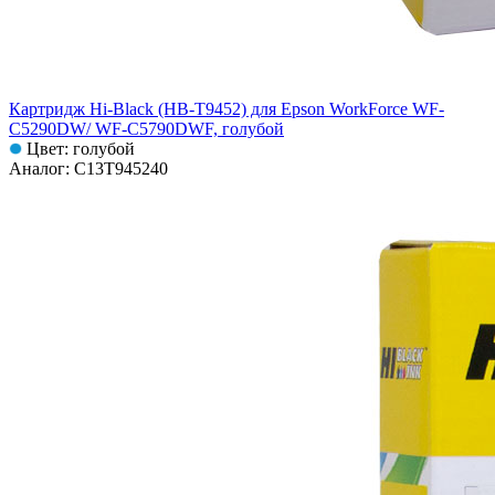
Картридж Hi-Black (HB-T9452) для Epson WorkForce WF-
C5290DW/ WF-C5790DWF, голубой
Цвет: голубой
Аналог: C13T945240