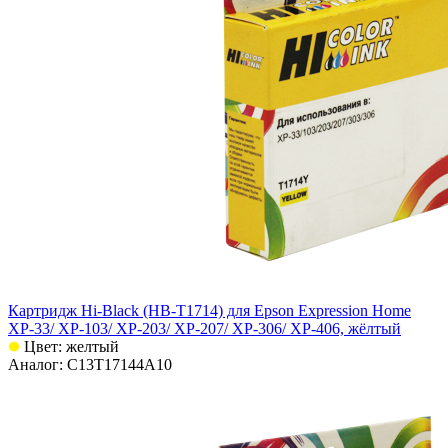
Картридж Hi-Black (HB-T1714) для Epson Expression Home
XP-33/ XP-103/ XP-203/ XP-207/ XP-306/ XP-406, жёлтый
Цвет: желтый
Аналог: C13T17144A10