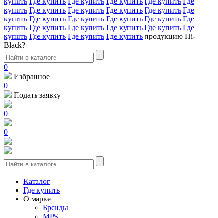
купить
Где купить
Где купить
Где купить
Где купить
Где
купить
Где купить
Где купить
Где купить
Где купить
Где
купить
Где купить
Где купить
Где купить
Где купить
Где
купить
Где купить
Где купить
Где купить
Где купить
Где
купить
Где купить
Где купить
Где купить
продукцию Hi-
Black?
0
Избранное
0
Подать заявку
0
0
Каталог
Где купить
О марке
Бренды
MPS