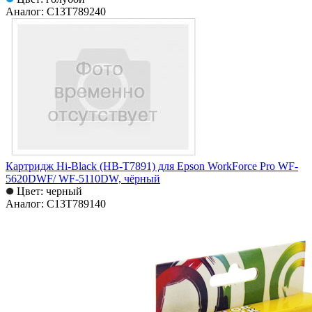
Аналог: C13T789240
Картридж Hi-Black (HB-T7891) для Epson WorkForce Pro WF-
5620DWF/ WF-5110DW, чёрный
Цвет: черный
Аналог: C13T789140