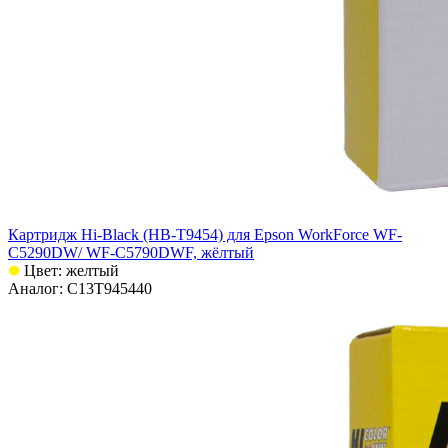
Картридж Hi-Black (HB-T9454) для Epson WorkForce WF-
C5290DW/ WF-C5790DWF, жёлтый
Цвет: желтый
Аналог: C13T945440