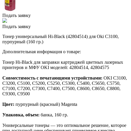
Подать заявку
Подать заявку
Тонер универсальный Hi-Black (42804514) для Oki С3100,
пурпурный (160 гр.)
Дополнительная информация о товаре:
Тонер Hi-Black для заправки картриджей цветных лазерных
принтеров и МФУ OKI моделей: 42804514, 42804575
Совместимость с печатающими устройствами:
OKI C3100,
C3200, C5100, C5200, C5250, C5300, C5400, С5650, С5750,
C7100, C7200, C7300, C7400, C7500, C8600, C8650, C8800,
C9300, C9500
Цвет:
пурпурный (красный) Magenta
Упаковка, объем:
банка, 160 гр.
Универсальные тонеры — это оптимальное решение, которое
при доступной цене обеспечивает приемлемое качество