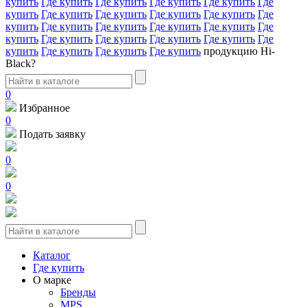
купить
Где купить
Где купить
Где купить
Где купить
Где
купить
Где купить
Где купить
Где купить
Где купить
Где
купить
Где купить
Где купить
Где купить
Где купить
Где
купить
Где купить
Где купить
Где купить
Где купить
Где
купить
Где купить
Где купить
Где купить
продукцию Hi-
Black?
0
Избранное
0
Подать заявку
0
0
Каталог
Где купить
О марке
Бренды
MPS