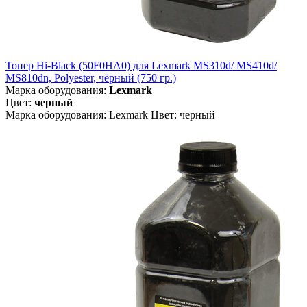
Тонер Hi-Black (50F0HA0) для Lexmark MS310d/ MS410d/
MS810dn, Polyester, чёрный (750 гр.)
Марка оборудования:
Lexmark
Цвет:
черный
Марка оборудования: Lexmark Цвет: черный