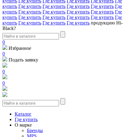
купить
Где купить
Где купить
Где купить
Где купить
Где
купить
Где купить
Где купить
Где купить
Где купить
Где
купить
Где купить
Где купить
Где купить
Где купить
Где
купить
Где купить
Где купить
Где купить
Где купить
Где
купить
Где купить
Где купить
Где купить
продукцию Hi-
Black?
0
Избранное
0
Подать заявку
0
0
Каталог
Где купить
О марке
Бренды
MPS