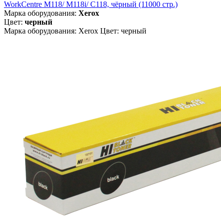
WorkCentre M118/ M118i/ C118, чёрный (11000 стр.)
Марка оборудования:
Xerox
Цвет:
черный
Марка оборудования: Xerox Цвет: черный