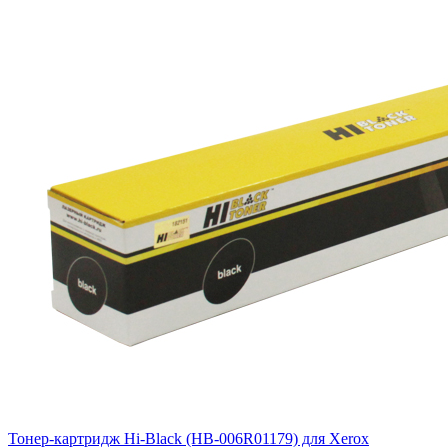
Тонер-картридж Hi-Black (HB-006R01179) для Xerox