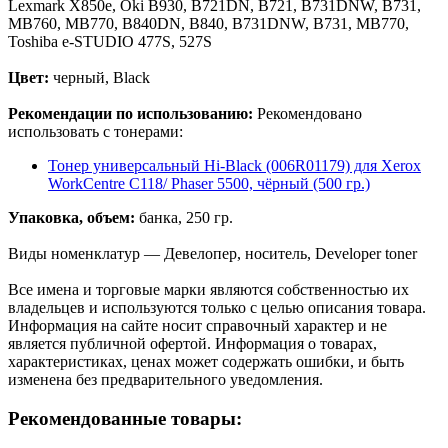
Lexmark X850e, Oki B930, B721DN, B721, B731DNW, B731,
MB760, MB770, B840DN, B840, B731DNW, B731, MB770,
Toshiba e-STUDIO 477S, 527S
Цвет:
черный, Black
Рекомендации по использованию:
Рекомендовано
использовать с тонерами:
Тонер универсальный Hi-Black (006R01179) для Xerox
WorkCentre C118/ Phaser 5500, чёрный (500 гр.)
Упаковка, объем:
банка, 250 гр.
Виды номенклатур — Девелопер, носитель, Developer toner
Все имена и торговые марки являются собственностью их
владельцев и используются только с целью описания товара.
Информация на сайте носит справочный характер и не
является публичной офертой. Информация о товарах,
характеристиках, ценах может содержать ошибки, и быть
изменена без предварительного уведомления.
Рекомендованные товары: