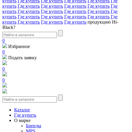
купить
Где купить
Где купить
Где купить
Где купить
Где
купить
Где купить
Где купить
Где купить
Где купить
Где
купить
Где купить
Где купить
Где купить
Где купить
Где
купить
Где купить
Где купить
Где купить
Где купить
Где
купить
Где купить
Где купить
Где купить
продукцию Hi-
Black?
0
Избранное
0
Подать заявку
0
0
Каталог
Где купить
О марке
Бренды
MPS