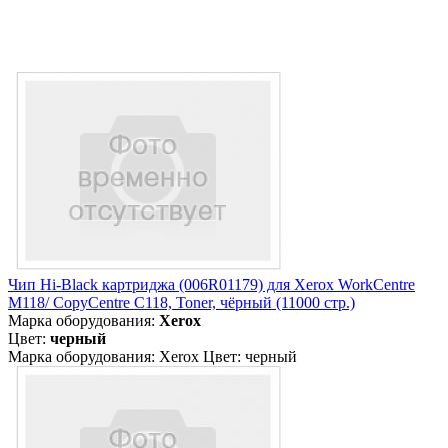
Чип Hi-Black картриджа (006R01179) для Xerox WorkCentre
M118/ CopyCentre C118, Toner, чёрный (11000 стр.)
Марка оборудования:
Xerox
Цвет:
черный
Марка оборудования: Xerox Цвет: черный