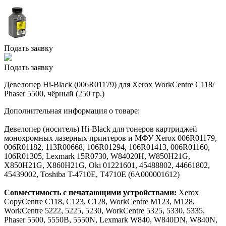
Подать заявку
Подать заявку
Девелопер Hi-Black (006R01179) для Xerox WorkCentre C118/
Phaser 5500, чёрный (250 гр.)
Дополнительная информация о товаре:
Девелопер (носитель) Hi-Black для тонеров картриджей
монохромных лазерных принтеров и МФУ Xerox 006R01179,
006R01182, 113R00668, 106R01294, 106R01413, 006R01160,
106R01305, Lexmark 15R0730, W84020H, W850H21G,
X850H21G, X860H21G, Oki 01221601, 45488802, 44661802,
45439002, Toshiba T-4710E, T4710E (6A000001612)
Совместимость с печатающими устройствами:
Xerox
CopyCentre C118, C123, C128, WorkCentre M123, M128,
WorkCentre 5222, 5225, 5230, WorkCentre 5325, 5330, 5335,
Phaser 5500, 5550B, 5550N, Lexmark W840, W840DN, W840N,