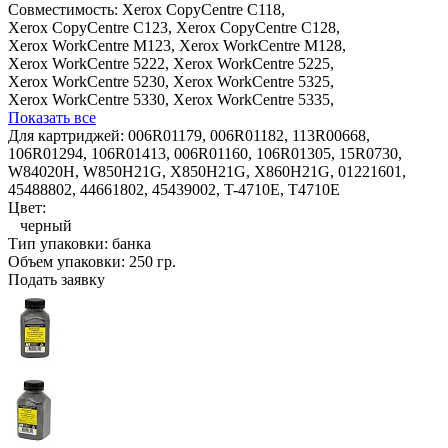
Совместимость:
Xerox CopyCentre C118,
Xerox CopyCentre C123,
Xerox CopyCentre C128,
Xerox WorkCentre M123,
Xerox WorkCentre M128,
Xerox WorkCentre 5222,
Xerox WorkCentre 5225,
Xerox WorkCentre 5230,
Xerox WorkCentre 5325,
Xerox WorkCentre 5330,
Xerox WorkCentre 5335,
Показать все
Для картриджей:
006R01179, 006R01182, 113R00668,
106R01294, 106R01413, 006R01160, 106R01305, 15R0730,
W84020H, W850H21G, X850H21G, X860H21G, 01221601,
45488802, 44661802, 45439002, T-4710E, T4710E
Цвет:
черный
Тип упаковки:
банка
Объем упаковки:
250 гр.
Подать заявку