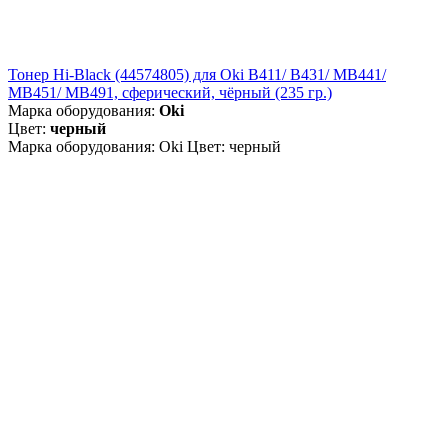
Тонер Hi-Black (44574805) для Oki B411/ B431/ MB441/
MB451/ MB491, сферический, чёрный (235 гр.)
Марка оборудования:
Oki
Цвет:
черный
Марка оборудования: Oki Цвет: черный