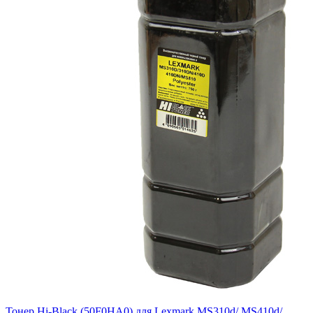
Тонер Hi-Black (50F0HA0) для Lexmark MS310d/ MS410d/