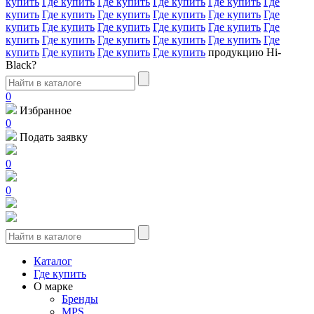
купить
Где купить
Где купить
Где купить
Где купить
Где
купить
Где купить
Где купить
Где купить
Где купить
Где
купить
Где купить
Где купить
Где купить
Где купить
Где
купить
Где купить
Где купить
Где купить
Где купить
Где
купить
Где купить
Где купить
Где купить
продукцию Hi-
Black?
0
Избранное
0
Подать заявку
0
0
Каталог
Где купить
О марке
Бренды
MPS