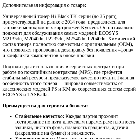
Дополнительная информация о товаре:
Универсальный тонер Hi-Black TK-серии (до 35 ppm),
присутствующий на рынке с 2014 года, предназначен для
заправки монохромных картриджей Kyocera. Он оптимально
подходит для обслуживания самых моделей: ECOSYS
M2135dn, M2040dn, P2235dn, M2540dn, P2040dn. Химический
состав тонера полностью совместим с оригинальным (OEM),
что позволяет производить дозаправку без появления «фона»
и конфликта компонентов в блоке проявки.
Подходит для использования в сервисных центрах и при
работе по покопийным контрактам (MPS), где требуется
стабильный ресурс и предсказуемое качество печати. Главная
особенность этого тонера — широкая совместимость: от
классических моделей FS и KM до современных систем серий
ECOSYS и TASKalfa.
Преимущества для сервиса и бизнеса:
Стабильное качество:
Каждая партия проходит
тестирование по пяти ключевым параметрам: плотность
заливки, чистота фона, плавность градиента, адгезия
(закрепление на бумаге) и влажность.
Универсальность:
Один тип тонера подходит для