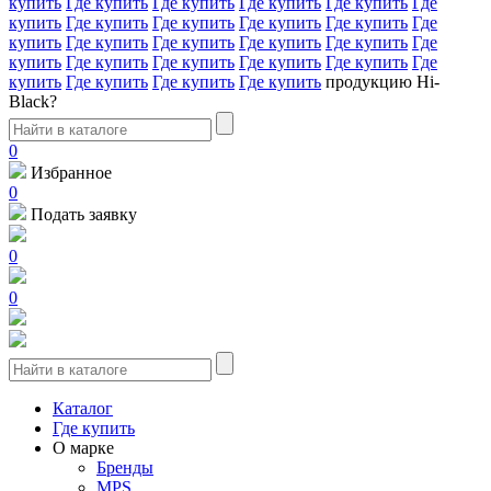
купить
Где купить
Где купить
Где купить
Где купить
Где
купить
Где купить
Где купить
Где купить
Где купить
Где
купить
Где купить
Где купить
Где купить
Где купить
Где
купить
Где купить
Где купить
Где купить
Где купить
Где
купить
Где купить
Где купить
Где купить
продукцию Hi-
Black?
0
Избранное
0
Подать заявку
0
0
Каталог
Где купить
О марке
Бренды
MPS