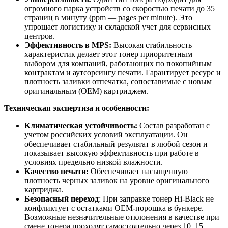
огромного парка устройств со скоростью печати до 35
страниц в минуту (ppm — pages per minute). Это
упрощает логистику и складской учет для сервисных
центров.
Эффективность в MPS:
Высокая стабильность
характеристик делает этот тонер приоритетным
выбором для компаний, работающих по покопийным
контрактам и аутсорсингу печати. Гарантирует ресурс и
плотность заливки отпечатка, сопоставимые с новым
оригинальным (OEM) картриджем.
Техническая экспертиза и особенности:
Климатическая устойчивость:
Состав разработан с
учетом российских условий эксплуатации. Он
обеспечивает стабильный результат в любой сезон и
показывает высокую эффективность при работе в
условиях предельно низкой влажности.
Качество печати:
Обеспечивает насыщенную
плотность черных заливок на уровне оригинального
картриджа.
Безопасный переход
: При заправке тонер Hi-Black не
конфликтует с остатками OEM-порошка в бункере.
Возможные незначительные отклонения в качестве при
смене тонера проходят самостоятельно через 10–15