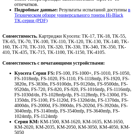
отпечатков.
Подробные данные:
Результаты испытаний доступны
в
Техническом обзоре универсального тонера Hi-Black
TK-серии (PDF)
Совместимость.
Картриджи Kyocera: TK-17, TK-18, TK-55,
TK-65, TK-70, TK-100, TK-110, TK-120, TK-130, TK-140, TK-
160, TK-170, TK-310, TK-320, TK-330, TK-340, TK-350, TK-
410, TK-435, TK-715, TK-1100, TK-1150, TK-4105.
Совместимость с печатающими устройствами:
Kyocera Серия FS:
FS-100, FS-1000+, FS-1010, FS-1050,
FS-1018mfp, FS-1020, FS-1110, FS-1118mfp, FS-1920, FS-
3820n, FS-3830n, FS-9100dn, FS-9120dn, FS-9500dn, FS-
9520dn, FS-720, FS-820, FS-920, FS-1016mfp, FS-1116mfp,
FS-1030d/dn, FS-1028mfp/dp, FS-1128mfp, FS-1300d, FS-
1350dn, FS-1100, FS-1120d, FS-1320d/dn, FS-1370dn, FS-
4000dn, FS-2000d, FS-3900dn, FS-2020d, FS-3920dn, FS-
3040mfp, FS-3140mfp, FS-3540mfp, FS-3640mfp, FS-
1024mfp, FS-1124mfp
Серия KM:
KM-1500, KM-1620, KM-1635, KM-1650,
KM-2020, KM-2035, KM-2050, KM-3050, KM-4050, KM-
5050