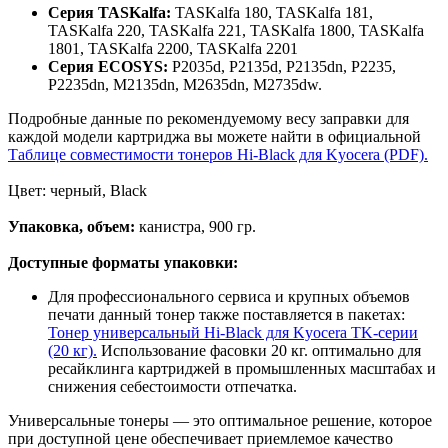
Серия TASKalfa:
TASKalfa 180, TASKalfa 181,
TASKalfa 220, TASKalfa 221, TASKalfa 1800, TASKalfa
1801, TASKalfa 2200, TASKalfa 2201
Серия ECOSYS:
P2035d, P2135d, P2135dn, P2235,
P2235dn, M2135dn, M2635dn, M2735dw.
Подробные данные по рекомендуемому весу заправки для
каждой модели картриджа вы можете найти в официальной
Таблице совместимости тонеров Hi-Black для Kyocera (PDF).
Цвет: черный, Black
Упаковка, объем:
канистра, 900 гр.
Доступные форматы упаковки:
Для профессионального сервиса и крупных объемов
печати данный тонер также поставляется в пакетах:
Тонер универсальный Hi-Black для Kyocera TK-серии
(20 кг).
Использование фасовки 20 кг. оптимально для
ресайклинга картриджей в промышленных масштабах и
снижения себестоимости отпечатка.
Универсальные тонеры — это оптимальное решение, которое
при доступной цене обеспечивает приемлемое качество