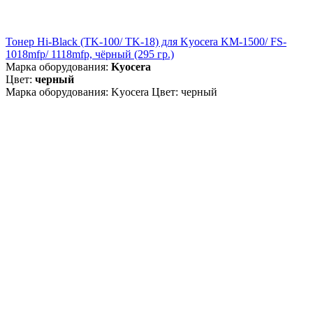
Тонер Hi-Black (TK-100/ TK-18) для Kyocera KM-1500/ FS-
1018mfp/ 1118mfp, чёрный (295 гр.)
Марка оборудования:
Kyocera
Цвет:
черный
Марка оборудования: Kyocera Цвет: черный