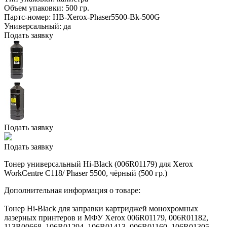
Объем упаковки:
500 гр.
Партс-номер:
HB-Xerox-Phaser5500-Bk-500G
Универсальный:
да
Подать заявку
Подать заявку
Подать заявку
Тонер универсальный Hi-Black (006R01179) для Xerox
WorkCentre C118/ Phaser 5500, чёрный (500 гр.)
Дополнительная информация о товаре:
Тонер Hi-Black для заправки картриджей монохромных
лазерных принтеров и МФУ Xerox 006R01179, 006R01182,
113R00668, 106R01294, 106R01413, 006R01160, 106R01305,