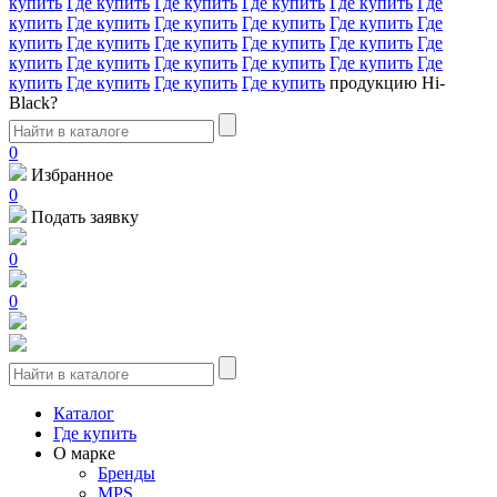
купить
Где купить
Где купить
Где купить
Где купить
Где
купить
Где купить
Где купить
Где купить
Где купить
Где
купить
Где купить
Где купить
Где купить
Где купить
Где
купить
Где купить
Где купить
Где купить
Где купить
Где
купить
Где купить
Где купить
Где купить
продукцию Hi-
Black?
0
Избранное
0
Подать заявку
0
0
Каталог
Где купить
О марке
Бренды
MPS