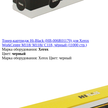
Тонер-картридж Hi-Black (HB-006R01179) для Xerox
WorkCentre M118/ M118i/ C118, чёрный (11000 стр.)
Марка оборудования:
Xerox
Цвет:
черный
Марка оборудования: Xerox Цвет: черный