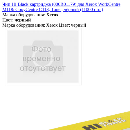
Чип Hi-Black картриджа (006R01179) для Xerox WorkCentre
M118/ CopyCentre C118, Toner, чёрный (11000 стр.)
Марка оборудования:
Xerox
Цвет:
черный
Марка оборудования: Xerox Цвет: черный