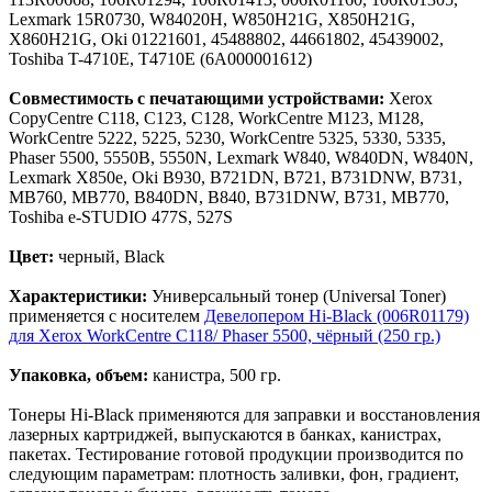
Lexmark 15R0730, W84020H, W850H21G, X850H21G,
X860H21G, Oki 01221601, 45488802, 44661802, 45439002,
Toshiba T-4710E, T4710E (6A000001612)
Совместимость с печатающими устройствами:
Xerox
CopyCentre C118, C123, C128, WorkCentre M123, M128,
WorkCentre 5222, 5225, 5230, WorkCentre 5325, 5330, 5335,
Phaser 5500, 5550B, 5550N, Lexmark W840, W840DN, W840N,
Lexmark X850e, Oki B930, B721DN, B721, B731DNW, B731,
MB760, MB770, B840DN, B840, B731DNW, B731, MB770,
Toshiba e-STUDIO 477S, 527S
Цвет:
черный, Black
Характеристики:
Универсальный тонер (Universal Toner)
применяется с носителем
Девелопером Hi-Black (006R01179)
для Xerox WorkCentre C118/ Phaser 5500, чёрный (250 гр.)
Упаковка, объем:
канистра, 500 гр.
Тонеры Hi-Black применяются для заправки и восстановления
лазерных картриджей, выпускаются в банках, канистрах,
пакетах. Тестирование готовой продукции производится по
следующим параметрам: плотность заливки, фон, градиент,