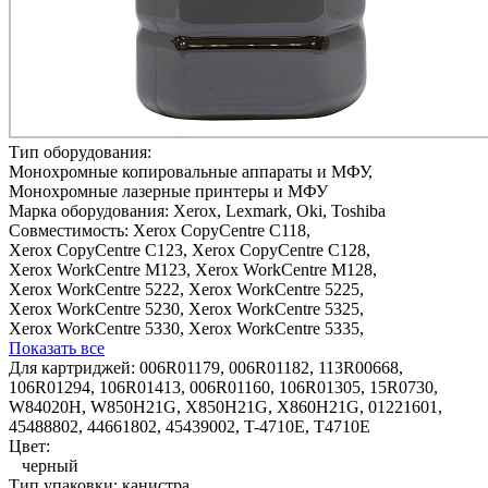
Тип оборудования:
Монохромные копировальные аппараты и МФУ,
Монохромные лазерные принтеры и МФУ
Марка оборудования:
Xerox, Lexmark, Oki, Toshiba
Совместимость:
Xerox CopyCentre C118,
Xerox CopyCentre C123,
Xerox CopyCentre C128,
Xerox WorkCentre M123,
Xerox WorkCentre M128,
Xerox WorkCentre 5222,
Xerox WorkCentre 5225,
Xerox WorkCentre 5230,
Xerox WorkCentre 5325,
Xerox WorkCentre 5330,
Xerox WorkCentre 5335,
Показать все
Для картриджей:
006R01179, 006R01182, 113R00668,
106R01294, 106R01413, 006R01160, 106R01305, 15R0730,
W84020H, W850H21G, X850H21G, X860H21G, 01221601,
45488802, 44661802, 45439002, T-4710E, T4710E
Цвет:
черный
Тип упаковки:
канистра