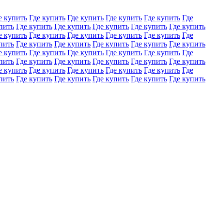
е купить
Где купить
Где купить
Где купить
Где купить
Где
пить
Где купить
Где купить
Где купить
Где купить
Где купить
е купить
Где купить
Где купить
Где купить
Где купить
Где
пить
Где купить
Где купить
Где купить
Где купить
Где купить
е купить
Где купить
Где купить
Где купить
Где купить
Где
пить
Где купить
Где купить
Где купить
Где купить
Где купить
е купить
Где купить
Где купить
Где купить
Где купить
Где
пить
Где купить
Где купить
Где купить
Где купить
Где купить