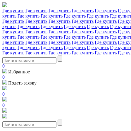
Где купить
Где купить
Где купить
Где купить
Где купить
Где ку
купить
Где купить
Где купить
Где купить
Где купить
Где купит
Где купить
Где купить
Где купить
Где купить
Где купить
Где ку
купить
Где купить
Где купить
Где купить
Где купить
Где купит
Где купить
Где купить
Где купить
Где купить
Где купить
Где ку
купить
Где купить
Где купить
Где купить
Где купить
Где купит
Где купить
Где купить
Где купить
Где купить
Где купить
Где ку
купить
Где купить
Где купить
Где купить
Где купить
Где купит
Где купить
Где купить
Где купить
Где купить
Где купить
Где ку
0
Избранное
0
Подать заявку
0
0