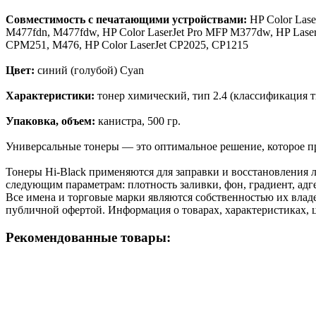
Совместимость с печатающими устройствами:
HP Color Las
M477fdn, M477fdw, HP Color LaserJet Pro MFP M377dw, HP Lase
CPM251, M476, HP Color LaserJet CP2025, CP1215
Цвет:
синий (голубой) Cyan
Характеристики:
тонер химический, тип 2.4 (классификация 
Упаковка, объем:
канистра, 500 гр.
Универсальные тонеры — это оптимальное решение, которое пр
Тонеры Hi-Black применяются для заправки и восстановления л
следующим параметрам: плотность заливки, фон, градиент, адге
Все имена и торговые марки являются собственностью их владе
публичной офертой. Информация о товарах, характеристиках, 
Рекомендованные товары: