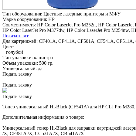
Тип оборудования:
Цветные лазерные принтеры и МФУ
Марка оборудования:
HP
Совместимость:
HP Color LaserJet Pro M252n,
HP Color LaserJet
HP Color LaserJet Pro M377dw,
HP Color LaserJet Pro M254nw,
HP
Показать все
Для картриджей:
CF401A, CF411A, CF501A, CF541A, CF511A,
Цвет:
голубой
Тип упаковки:
канистра
Объем упаковки:
500 гр.
Универсальный:
да
Подать заявку
Подать заявку
Подать заявку
Тонер универсальный Hi-Black (CF541A) для HP CLJ Pro M280, Т
Дополнительная информация о товаре:
Универсальный тонер Hi-Black для заправки картриджей лазе
/X, CF381A /X, CC531A /X, CB541A /X