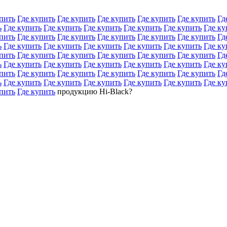
пить
Где купить
Где купить
Где купить
Где купить
Где купить
Гд
ь
Где купить
Где купить
Где купить
Где купить
Где купить
Где ку
пить
Где купить
Где купить
Где купить
Где купить
Где купить
Гд
ь
Где купить
Где купить
Где купить
Где купить
Где купить
Где ку
пить
Где купить
Где купить
Где купить
Где купить
Где купить
Гд
ь
Где купить
Где купить
Где купить
Где купить
Где купить
Где ку
пить
Где купить
Где купить
Где купить
Где купить
Где купить
Гд
ь
Где купить
Где купить
Где купить
Где купить
Где купить
Где ку
пить
Где купить
продукцию Hi-Black?