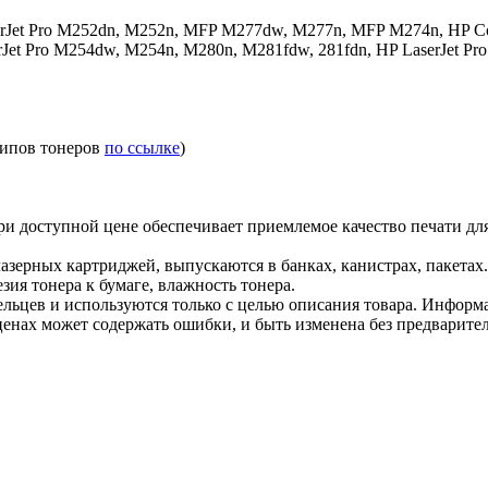
erJet Pro M252dn, M252n, MFP M277dw, M277n, MFP M274n, HP C
rJet Pro M254dw, M254n, M280n, M281fdw, 281fdn, HP LaserJet P
типов тонеров
по ссылке
)
и доступной цене обеспечивает приемлемое качество печати дл
азерных картриджей, выпускаются в банках, канистрах, пакетах
зия тонера к бумаге, влажность тонера.
льцев и используются только с целью описания товара. Информа
ценах может содержать ошибки, и быть изменена без предварите