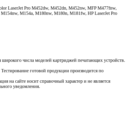
olor LaserJet Pro M452dw, M452dn, M452nw, MFP M477fnw,
ro M154nw, M154a, M180nw, M180n, M181fw, HP LaserJet Pro
я широкого числа моделей картриджей печатающих устройств.
. Тестирование готовой продукции производится по
ция на сайте носит справочный характер и не является
льного уведомления.