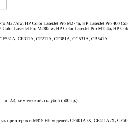
 Pro M277dw,
HP Color LaserJet Pro M274n,
HP LaserJet Pro 400 Co
 Color LaserJet Pro M280nw,
HP Color LaserJet Pro M154a,
HP Colo
 CF531A, CE311A, CF211A, CF381A, CC531A, CB541A
ип 2.4, химический, голубой (500 гр.)
рных принтеров и МФУ HP моделей: CF401A /X, CF411A /X, CF50