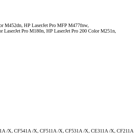
lor M452dn,
HP LaserJet Pro MFP M477fnw,
r LaserJet Pro M180n,
HP LaserJet Pro 200 Color M251n,
1A /X, CF541A /X, CF511A /X, CF531A /X, CE311A /X, CF211A