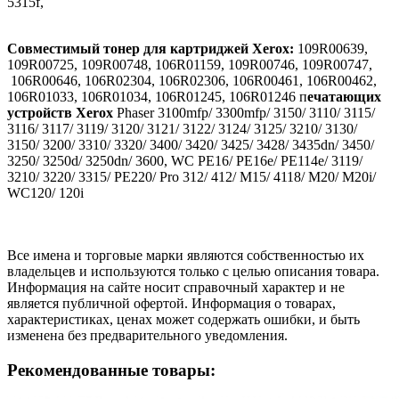
5315f,
Совместимый тонер для картриджей Xerox:
109R00639,
109R00725, 109R00748, 106R01159, 109R00746, 109R00747,
106R00646, 106R02304, 106R02306, 106R00461, 106R00462,
106R01033, 106R01034, 106R01245, 106R01246 п
ечатающих
устройств Xerox
Phaser 3100mfp/ 3300mfp/ 3150/ 3110/ 3115/
3116/ 3117/ 3119/ 3120/ 3121/ 3122/ 3124/ 3125/ 3210/ 3130/
3150/ 3200/ 3310/ 3320/ 3400/ 3420/ 3425/ 3428/ 3435dn/ 3450/
3250/ 3250d/ 3250dn/ 3600, WC PE16/ PE16e/ PE114e/ 3119/
3210/ 3220/ 3315/ PE220/ Pro 312/ 412/ M15/ 4118/ M20/ M20i/
WC120/ 120i
Все имена и торговые марки являются собственностью их
владельцев и используются только с целью описания товара.
Информация на сайте носит справочный характер и не
является публичной офертой. Информация о товарах,
характеристиках, ценах может содержать ошибки, и быть
изменена без предварительного уведомления.
Рекомендованные товары: