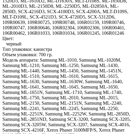
1520D3, ML-1610D2, ML-D1630A, MLT-D108S, ML-1650D8,
ML-2010D3, ML-2150D8, ML-2250D5, ML-D2850A, ML-
2850D, SCX-4216D3, SCX-4100D3, SCX-4200A, MLT-D109S,
MLT-D109L, SCX-4521D3, SCX-4720D5, SCX-5312D6,
109R00639, 109R00725, 109R00748, 106R01159, 109R00746,
109R00747, 106R00646, 106R02304, 106R02306, 106R00461,
106R00462, 106R01033, 106R01034, 106R01245, 106R01246
Цвет:
черный
Тип упаковки:
канистра
Объем упаковки:
700 гр.
Модель аппарата:
Samsung ML-1010, Samsung ML-1020M,
Samsung ML-1210, Samsung ML-1250, Samsung ML-1430,
Samsung ML-1440, Samsung ML-1450, Samsung ML-1451N,
Samsung ML-1510, Samsung ML-1610, Samsung ML-1615,
Samsung ML-1630, Samsung ML-1630W, Samsung ML-1640,
Samsung ML-1641, Samsung ML-1645, Samsung ML-1650,
Samsung ML-1651N, Samsung ML-1710, Samsung ML-1740,
Samsung ML-1750, Samsung ML-2010, Samsung ML-2015,
Samsung ML-2150, Samsung ML-2151N, Samsung ML-2240,
Samsung ML-2241, Samsung ML-2245, Samsung ML-2250,
Samsung ML-2251N, Samsung ML-2252W, Samsung ML-2850D,
Samsung ML-2851ND, Samsung SCX-3200, Samsung SCX-3205,
Samsung SCX-3205W, Samsung SCX-3207, Samsung SCX-4016,
Samsung SCX-4216F, Xerox Phaser 3100MFP/S, Xerox Phaser