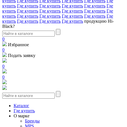
купить
Где купить
Где купить
Где купить
Где купить
Где
купить
Где купить
Где купить
Где купить
Где купить
Где
купить
Где купить
Где купить
Где купить
Где купить
Где
купить
Где купить
Где купить
Где купить
Где купить
Где
купить
Где купить
Где купить
Где купить
продукцию Hi-
Black?
0
Избранное
0
Подать заявку
0
0
Каталог
Где купить
О марке
Бренды
MPS