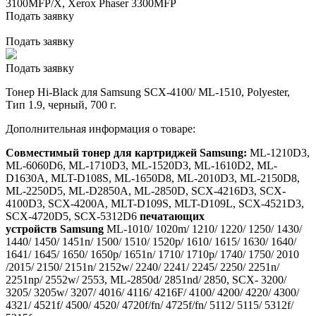
3100MFP/X, Xerox Phaser 3300MFP
Подать заявку
Подать заявку
Подать заявку
Тонер Hi-Black для Samsung SCX-4100/ ML-1510, Polyester,
Тип 1.9, черный, 700 г.
Дополнительная информация о товаре:
Совместимый тонер для картриджей Samsung:
ML-1210D3,
ML-6060D6, ML-1710D3, ML-1520D3, ML-1610D2, ML-
D1630A, MLT-D108S, ML-1650D8, ML-2010D3, ML-2150D8,
ML-2250D5, ML-D2850A, ML-2850D, SCX-4216D3, SCX-
4100D3, SCX-4200A, MLT-D109S, MLT-D109L, SCX-4521D3,
SCX-4720D5, SCX-5312D6
печатающих
устройств Samsung
ML-1010/ 1020m/ 1210/ 1220/ 1250/ 1430/
1440/ 1450/ 1451n/ 1500/ 1510/ 1520p/ 1610/ 1615/ 1630/ 1640/
1641/ 1645/ 1650/ 1650p/ 1651n/ 1710/ 1710p/ 1740/ 1750/ 2010
/2015/ 2150/ 2151n/ 2152w/ 2240/ 2241/ 2245/ 2250/ 2251n/
2251np/ 2552w/ 2553, ML-2850d/ 2851nd/ 2850, SCX- 3200/
3205/ 3205w/ 3207/ 4016/ 4116/ 4216F/ 4100/ 4200/ 4220/ 4300/
4321/ 4521f/ 4500/ 4520/ 4720f/fn/ 4725f/fn/ 5112/ 5115/ 5312f/