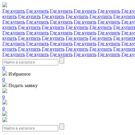
Где купить
Где купить
Где купить
Где купить
Где купить
Где ку
купить
Где купить
Где купить
Где купить
Где купить
Где купит
Где купить
Где купить
Где купить
Где купить
Где купить
Где ку
купить
Где купить
Где купить
Где купить
Где купить
Где купит
Где купить
Где купить
Где купить
Где купить
Где купить
Где ку
купить
Где купить
Где купить
Где купить
Где купить
Где купит
Где купить
Где купить
Где купить
Где купить
Где купить
Где ку
купить
Где купить
Где купить
Где купить
Где купить
Где купит
Где купить
Где купить
Где купить
Где купить
Где купить
Где ку
0
Избранное
0
Подать заявку
0
0