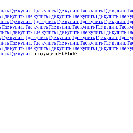
пить
Где купить
Где купить
Где купить
Где купить
Где купить
Гд
ь
Где купить
Где купить
Где купить
Где купить
Где купить
Где ку
пить
Где купить
Где купить
Где купить
Где купить
Где купить
Гд
ь
Где купить
Где купить
Где купить
Где купить
Где купить
Где ку
пить
Где купить
Где купить
Где купить
Где купить
Где купить
Гд
ь
Где купить
Где купить
Где купить
Где купить
Где купить
Где ку
пить
Где купить
Где купить
Где купить
Где купить
Где купить
Гд
ь
Где купить
Где купить
Где купить
Где купить
Где купить
Где ку
пить
Где купить
продукцию Hi-Black?