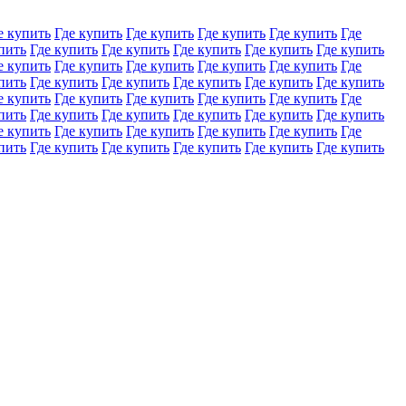
е купить
Где купить
Где купить
Где купить
Где купить
Где
пить
Где купить
Где купить
Где купить
Где купить
Где купить
е купить
Где купить
Где купить
Где купить
Где купить
Где
пить
Где купить
Где купить
Где купить
Где купить
Где купить
е купить
Где купить
Где купить
Где купить
Где купить
Где
пить
Где купить
Где купить
Где купить
Где купить
Где купить
е купить
Где купить
Где купить
Где купить
Где купить
Где
пить
Где купить
Где купить
Где купить
Где купить
Где купить