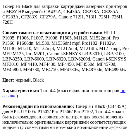
Тонер Hi-Black для заправки картриджей лазерных принтеров
и МФУ HP моделей: СB435A, CB436A, CE278A, CE285A,
CF283A, CF283X, CF279A, Canon: 712H, 713H, 725H, 726H,
728H
Совместимость с печатающими устройствами:
HP LJ
P1005, P1006, P1007, P1008, P1505, M1120, M1522mpf, Pro
P1566, P1606dn, M1530, M1536dnf mpf, Pro1102, P1102w,
M1130, M1210, M1132mpf, M1212mpf, M1214fh, M1217mpf, Pro
MFP M125, Pro M201, Canon i-SENSYS LBP-3010, LBP-3100,
LBP-3250, LBP-6000, LBP-6020, LBP-6200d, Canon i-SENSYS
MF3010, MF4410, MF4430, MF4450, MF4550d, MF4570d,
MF4580d, MF4730, MF4750, MF4780w, MF4870dn, MF4890dw
Цвет:
черный, Black
Характеристики:
Тип 4.4 (классификация типов тонеров
по
ссылке
)
Рекомендации по использованию:
Тонер Hi-Black (CB435A)
для HP LJ P1005/ P1505/ Pro P1566/ Pro P1102, Тип 4.4 может
быть рекомендован сервисным центрам для восстановления
исключительно оригинальных картриджей соответствующих
моделей (с совместимыми возможно возникновение дефектов