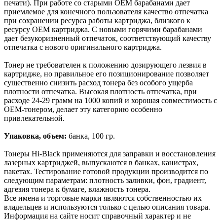
печати). При работе со старыми ОЕМ барабанами дает
приемлемое для конечного пользователя качество отпечатка
при сохранении ресурса работы картриджа, близкого к
ресурсу ОЕМ картриджа. С новыми горячими барабанами
дает безукоризненный отпечаток, соответствующий качеству
отпечатка с нового оригинального картриджа.
Тонер не требователен к положению дозирующего лезвия в
картридже, но правильное его позиционирование позволяет
существенно снизить расход тонера без особого ущерба
плотности отпечатка. Высокая плотность отпечатка, при
расходе 24-29 грамм на 1000 копий и хорошая совместимость с
ОЕМ-тонером, делает эту категорию особенно
привлекательной.
Упаковка, объем:
банка, 100 гр.
Тонеры Hi-Black применяются для заправки и восстановления
лазерных картриджей, выпускаются в банках, канистрах,
пакетах. Тестирование готовой продукции производится по
следующим параметрам: плотность заливки, фон, градиент,
адгезия тонера к бумаге, влажность тонера.
Все имена и торговые марки являются собственностью их
владельцев и используются только с целью описания товара.
Информация на сайте носит справочный характер и не