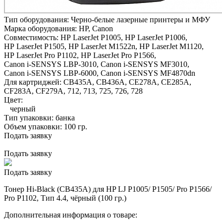
Тип оборудования:
Черно-белые лазерные принтеры и МФУ
Марка оборудования:
HP, Canon
Совместимость:
HP LaserJet P1005,
HP LaserJet P1006,
HP LaserJet P1505,
HP LaserJet M1522n,
HP LaserJet M1120,
HP LaserJet Pro P1102,
HP LaserJet Pro P1566,
Canon i-SENSYS LBP-3010,
Canon i-SENSYS MF3010,
Canon i-SENSYS LBP-6000,
Canon i-SENSYS MF4870dn
Для картриджей:
СB435A, CB436A, CE278A, CE285A,
CF283A, CF279A, 712, 713, 725, 726, 728
Цвет:
черный
Тип упаковки:
банка
Объем упаковки:
100 гр.
Подать заявку
Подать заявку
Подать заявку
Тонер Hi-Black (CB435A) для HP LJ P1005/ P1505/ Pro P1566/
Pro P1102, Тип 4.4, чёрный (100 гр.)
Дополнительная информация о товаре: