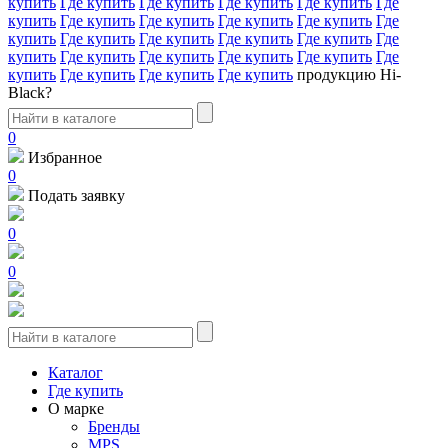
купить
Где купить
Где купить
Где купить
Где купить
Где
купить
Где купить
Где купить
Где купить
Где купить
Где
купить
Где купить
Где купить
Где купить
Где купить
Где
купить
Где купить
Где купить
Где купить
Где купить
Где
купить
Где купить
Где купить
Где купить
продукцию Hi-
Black?
0
Избранное
0
Подать заявку
0
0
Каталог
Где купить
О марке
Бренды
MPS