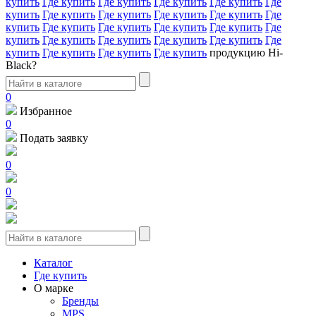
купить
Где купить
Где купить
Где купить
Где купить
Где
купить
Где купить
Где купить
Где купить
Где купить
Где
купить
Где купить
Где купить
Где купить
Где купить
Где
купить
Где купить
Где купить
Где купить
Где купить
Где
купить
Где купить
Где купить
Где купить
продукцию Hi-
Black?
0
Избранное
0
Подать заявку
0
0
Каталог
Где купить
О марке
Бренды
MPS