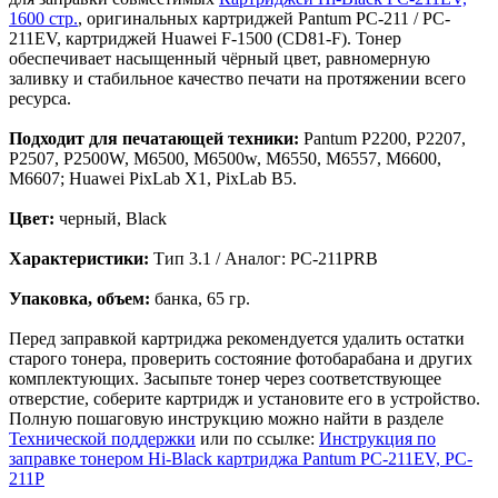
1600 стр.
, оригинальных картриджей Pantum PC-211 / PC-
211EV, картриджей Huawei F-1500 (CD81-F). Тонер
обеспечивает насыщенный чёрный цвет, равномерную
заливку и стабильное качество печати на протяжении всего
ресурса.
Подходит для печатающей техники:
Pantum P2200, P2207,
P2507, P2500W, M6500, M6500w, M6550, M6557, M6600,
M6607; Huawei PixLab X1, PixLab B5.
Цвет:
черный, Black
Характеристики:
Тип 3.1 / Аналог: PC-211PRB
Упаковка, объем:
банка, 65 гр.
Перед заправкой картриджа рекомендуется удалить остатки
старого тонера, проверить состояние фотобарабана и других
комплектующих. Засыпьте тонер через соответствующее
отверстие, соберите картридж и установите его в устройство.
Полную пошаговую инструкцию можно найти в разделе
Технической поддержки
или по ссылке:
Инструкция по
заправке тонером Hi-Black картриджа Pantum PC-211EV, PC-
211P