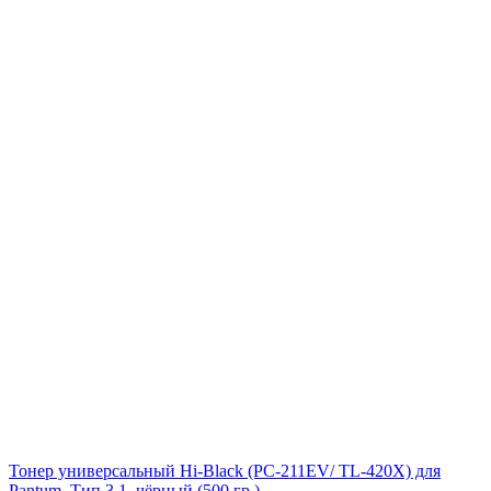
Тонер универсальный Hi-Black (PC-211EV/ TL-420X) для
Pantum, Тип 3.1, чёрный (500 гр.)