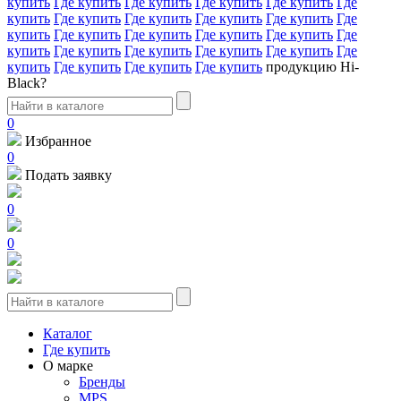
купить
Где купить
Где купить
Где купить
Где купить
Где
купить
Где купить
Где купить
Где купить
Где купить
Где
купить
Где купить
Где купить
Где купить
Где купить
Где
купить
Где купить
Где купить
Где купить
Где купить
Где
купить
Где купить
Где купить
Где купить
продукцию Hi-
Black?
0
Избранное
0
Подать заявку
0
0
Каталог
Где купить
О марке
Бренды
MPS