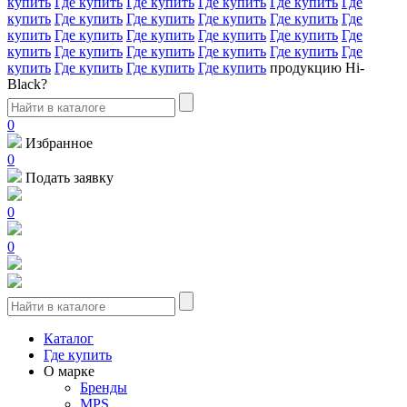
купить
Где купить
Где купить
Где купить
Где купить
Где
купить
Где купить
Где купить
Где купить
Где купить
Где
купить
Где купить
Где купить
Где купить
Где купить
Где
купить
Где купить
Где купить
Где купить
Где купить
Где
купить
Где купить
Где купить
Где купить
продукцию Hi-
Black?
0
Избранное
0
Подать заявку
0
0
Каталог
Где купить
О марке
Бренды
MPS