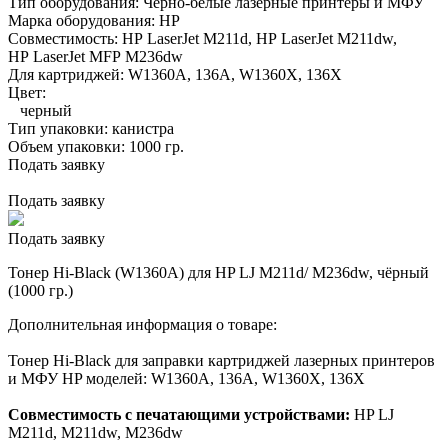
Тип оборудования:
Черно-белые лазерные принтеры и МФУ
Марка оборудования:
HP
Совместимость:
HP LaserJet M211d,
HP LaserJet M211dw,
HP LaserJet MFP M236dw
Для картриджей:
W1360A, 136A, W1360X, 136X
Цвет:
черный
Тип упаковки:
канистра
Объем упаковки:
1000 гр.
Подать заявку
Подать заявку
Подать заявку
Тонер Hi-Black (W1360A) для HP LJ M211d/ M236dw, чёрный
(1000 гр.)
Дополнительная информация о товаре:
Тонер Hi-Black для заправки картриджей лазерных принтеров
и МФУ HP моделей: W1360A, 136A, W1360X, 136X
Совместимость с печатающими устройствами:
HP LJ
M211d, M211dw, M236dw