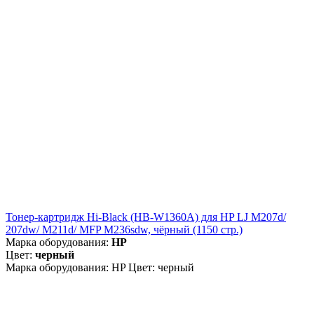
Тонер-картридж Hi-Black (HB-W1360A) для HP LJ M207d/
207dw/ M211d/ MFP M236sdw, чёрный (1150 стр.)
Марка оборудования:
HP
Цвет:
черный
Марка оборудования: HP Цвет: черный