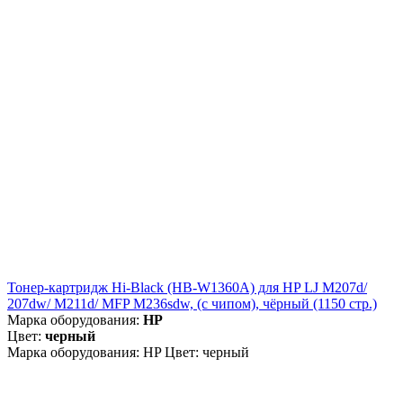
Тонер-картридж Hi-Black (HB-W1360A) для HP LJ M207d/
207dw/ M211d/ MFP M236sdw, (с чипом), чёрный (1150 стр.)
Марка оборудования:
HP
Цвет:
черный
Марка оборудования: HP Цвет: черный