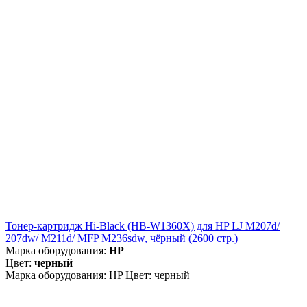
Тонер-картридж Hi-Black (HB-W1360X) для HP LJ M207d/
207dw/ M211d/ MFP M236sdw, чёрный (2600 стр.)
Марка оборудования:
HP
Цвет:
черный
Марка оборудования: HP Цвет: черный