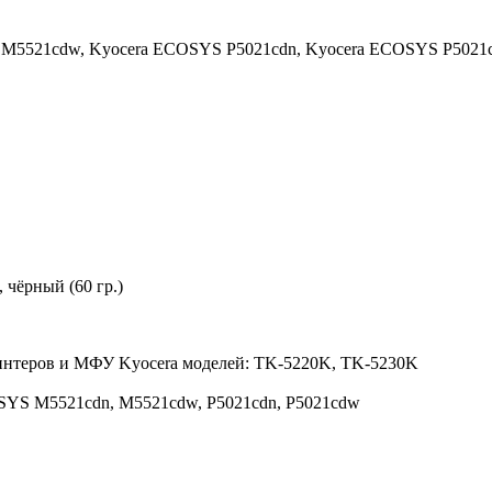
 M5521cdw,
Kyocera ECOSYS P5021cdn,
Kyocera ECOSYS P5021
 чёрный (60 гр.)
ринтеров и МФУ Kyocera моделей: TK-5220K, TK-5230K
SYS M5521cdn, M5521cdw, P5021cdn, P5021cdw