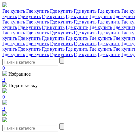
Где купить
Где купить
Где купить
Где купить
Где купить
Где ку
купить
Где купить
Где купить
Где купить
Где купить
Где купит
Где купить
Где купить
Где купить
Где купить
Где купить
Где ку
купить
Где купить
Где купить
Где купить
Где купить
Где купит
Где купить
Где купить
Где купить
Где купить
Где купить
Где ку
купить
Где купить
Где купить
Где купить
Где купить
Где купит
Где купить
Где купить
Где купить
Где купить
Где купить
Где ку
купить
Где купить
Где купить
Где купить
Где купить
Где купит
Где купить
Где купить
Где купить
Где купить
Где купить
Где ку
0
Избранное
0
Подать заявку
0
0