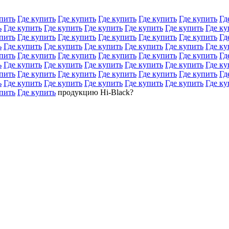
пить
Где купить
Где купить
Где купить
Где купить
Где купить
Гд
ь
Где купить
Где купить
Где купить
Где купить
Где купить
Где ку
пить
Где купить
Где купить
Где купить
Где купить
Где купить
Гд
ь
Где купить
Где купить
Где купить
Где купить
Где купить
Где ку
пить
Где купить
Где купить
Где купить
Где купить
Где купить
Гд
ь
Где купить
Где купить
Где купить
Где купить
Где купить
Где ку
пить
Где купить
Где купить
Где купить
Где купить
Где купить
Гд
ь
Где купить
Где купить
Где купить
Где купить
Где купить
Где ку
пить
Где купить
продукцию Hi-Black?