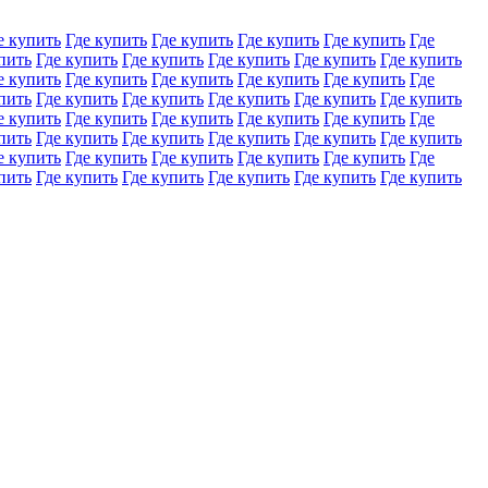
е купить
Где купить
Где купить
Где купить
Где купить
Где
пить
Где купить
Где купить
Где купить
Где купить
Где купить
е купить
Где купить
Где купить
Где купить
Где купить
Где
пить
Где купить
Где купить
Где купить
Где купить
Где купить
е купить
Где купить
Где купить
Где купить
Где купить
Где
пить
Где купить
Где купить
Где купить
Где купить
Где купить
е купить
Где купить
Где купить
Где купить
Где купить
Где
пить
Где купить
Где купить
Где купить
Где купить
Где купить