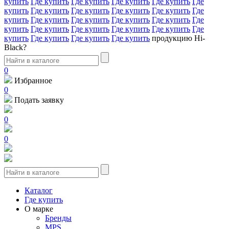
купить
Где купить
Где купить
Где купить
Где купить
Где
купить
Где купить
Где купить
Где купить
Где купить
Где
купить
Где купить
Где купить
Где купить
Где купить
Где
купить
Где купить
Где купить
Где купить
Где купить
Где
купить
Где купить
Где купить
Где купить
продукцию Hi-
Black?
0
Избранное
0
Подать заявку
0
0
Каталог
Где купить
О марке
Бренды
MPS