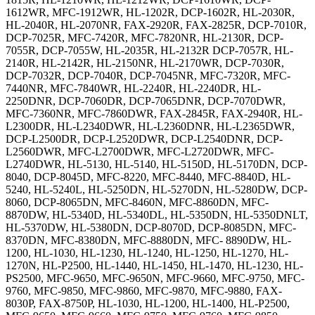
1612WR, MFC-1912WR, HL-1202R, DCP-1602R, HL-2030R,
HL-2040R, HL-2070NR, FAX-2920R, FAX-2825R, DCP-7010R,
DCP-7025R, MFC-7420R, MFC-7820NR, HL-2130R, DCP-
7055R, DCP-7055W, HL-2035R, HL-2132R DCP-7057R, HL-
2140R, HL-2142R, HL-2150NR, HL-2170WR, DCP-7030R,
DCP-7032R, DCP-7040R, DCP-7045NR, MFC-7320R, MFC-
7440NR, MFC-7840WR, HL-2240R, HL-2240DR, HL-
2250DNR, DCP-7060DR, DCP-7065DNR, DCP-7070DWR,
MFC-7360NR, MFC-7860DWR, FAX-2845R, FAX-2940R, HL-
L2300DR, HL-L2340DWR, HL-L2360DNR, HL-L2365DWR,
DCP-L2500DR, DCP-L2520DWR, DCP-L2540DNR, DCP-
L2560DWR, MFC-L2700DWR, MFC-L2720DWR, MFC-
L2740DWR, HL-5130, HL-5140, HL-5150D, HL-5170DN, DCP-
8040, DCP-8045D, MFC-8220, MFC-8440, MFC-8840D, HL-
5240, HL-5240L, HL-5250DN, HL-5270DN, HL-5280DW, DCP-
8060, DCP-8065DN, MFC-8460N, MFC-8860DN, MFC-
8870DW, HL-5340D, HL-5340DL, HL-5350DN, HL-5350DNLT,
HL-5370DW, HL-5380DN, DCP-8070D, DCP-8085DN, MFC-
8370DN, MFC-8380DN, MFC-8880DN, MFC- 8890DW, HL-
1200, HL-1030, HL-1230, HL-1240, HL-1250, HL-1270, HL-
1270N, HL-P2500, HL-1440, HL-1450, HL-1470, HL-1230, HL-
PS2500, MFC-9650, MFC-9650N, MFC-9660, MFC-9750, MFC-
9760, MFC-9850, MFC-9860, MFC-9870, MFC-9880, FAX-
8030P, FAX-8750P, HL-1030, HL-1200, HL-1400, HL-P2500,