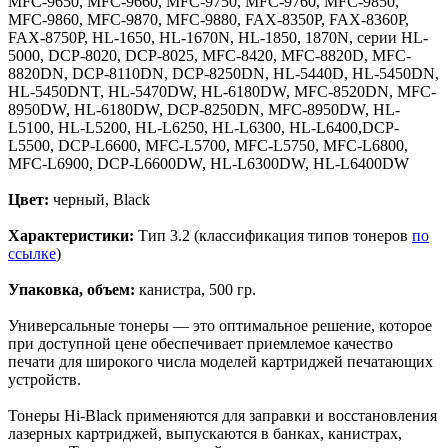
MFC-9650, MFC-9660, MFC-9750, MFC-9760, MFC-9850,
MFC-9860, MFC-9870, MFC-9880, FAX-8350P, FAX-8360P,
FAX-8750P, HL-1650, HL-1670N, HL-1850, 1870N, серии HL-
5000, DCP-8020, DCP-8025, MFC-8420, MFC-8820D, MFC-
8820DN, DCP-8110DN, DCP-8250DN, HL-5440D, HL-5450DN,
HL-5450DNT, HL-5470DW, HL-6180DW, MFC-8520DN, MFC-
8950DW, HL-6180DW, DCP-8250DN, MFC-8950DW, HL-
L5100, HL-L5200, HL-L6250, HL-L6300, HL-L6400,DCP-
L5500, DCP-L6600, MFC-L5700, MFC-L5750, MFC-L6800,
MFC-L6900, DCP-L6600DW, HL-L6300DW, HL-L6400DW
Цвет:
черный, Black
Характеристики:
Тип 3.2 (классификация типов тонеров
по
ссылке
)
Упаковка, объем:
канистра, 500 гр.
Универсальные тонеры — это оптимальное решение, которое
при доступной цене обеспечивает приемлемое качество
печати для широкого числа моделей картриджей печатающих
устройств.
Тонеры Hi-Black применяются для заправки и восстановления
лазерных картриджей, выпускаются в банках, канистрах,