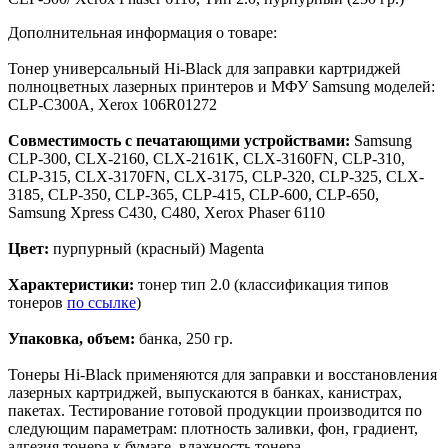
Дополнительная информация о товаре:
Тонер универсальный Hi-Black для заправки картриджей
полноцветных лазерных принтеров и МФУ Samsung моделей:
CLP-C300A, Xerox 106R01272
Совместимость с печатающими устройствами:
Samsung
CLP-300, CLX-2160, CLX-2161K, CLX-3160FN, CLP-310,
CLP-315, CLX-3170FN, CLX-3175, CLP-320, CLP-325, CLX-
3185, CLP-350, CLP-365, CLP-415, CLP-600, CLP-650,
Samsung Xpress C430, С480, Xerox Phaser 6110
Цвет:
пурпурный (красный) Magenta
Характеристики:
тонер тип 2.0 (классификация типов
тонеров
по ссылке
)
Упаковка, объем:
банка, 250 гр.
Тонеры Hi-Black применяются для заправки и восстановления
лазерных картриджей, выпускаются в банках, канистрах,
пакетах. Тестирование готовой продукции производится по
следующим параметрам: плотность заливки, фон, градиент,
адгезия тонера к бумаге, влажность тонера.