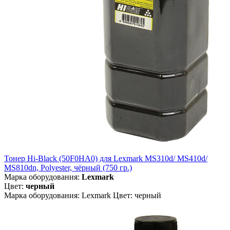
Тонер Hi-Black (50F0HA0) для Lexmark MS310d/ MS410d/
MS810dn, Polyester, чёрный (750 гр.)
Марка оборудования:
Lexmark
Цвет:
черный
Марка оборудования: Lexmark Цвет: черный