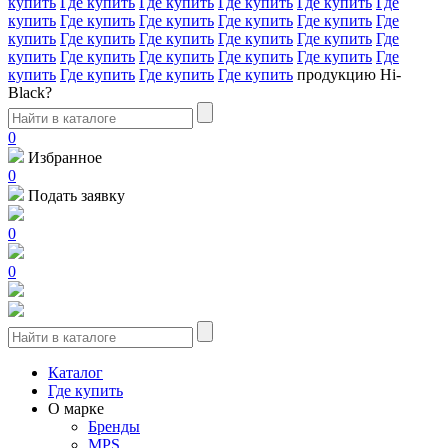
купить
Где купить
Где купить
Где купить
Где купить
Где
купить
Где купить
Где купить
Где купить
Где купить
Где
купить
Где купить
Где купить
Где купить
Где купить
Где
купить
Где купить
Где купить
Где купить
Где купить
Где
купить
Где купить
Где купить
Где купить
продукцию Hi-
Black?
0
Избранное
0
Подать заявку
0
0
Каталог
Где купить
О марке
Бренды
MPS