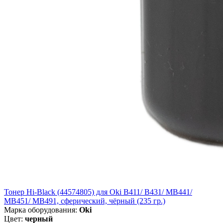
Тонер Hi-Black (44574805) для Oki B411/ B431/ MB441/
MB451/ MB491, сферический, чёрный (235 гр.)
Марка оборудования:
Oki
Цвет:
черный