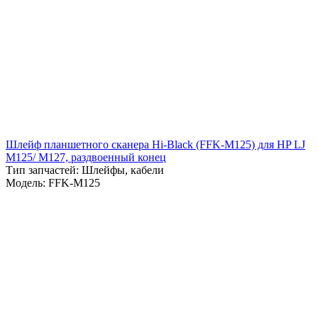
Шлейф планшетного сканера Hi-Black (FFK-M125) для HP LJ
M125/ M127, раздвоенный конец
Тип запчастей: Шлейфы, кабели
Модель: FFK-M125