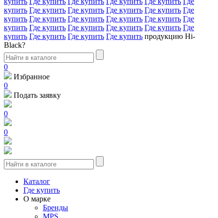
купить
Где купить
Где купить
Где купить
Где купить
Где
купить
Где купить
Где купить
Где купить
Где купить
Где
купить
Где купить
Где купить
Где купить
Где купить
Где
купить
Где купить
Где купить
Где купить
Где купить
Где
купить
Где купить
Где купить
Где купить
продукцию Hi-
Black?
0
Избранное
0
Подать заявку
0
0
Каталог
Где купить
О марке
Бренды
MPS