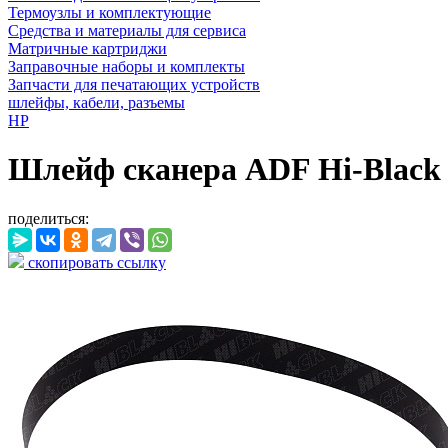
Термоузлы и комплектующие
Средства и материалы для сервиса
Матричные картриджи
Заправочные наборы и комплекты
Запчасти для печатающих устройств
шлейфы, кабели, разъемы
HP
Шлейф сканера ADF Hi-Black (
поделиться:
скопировать ссылку