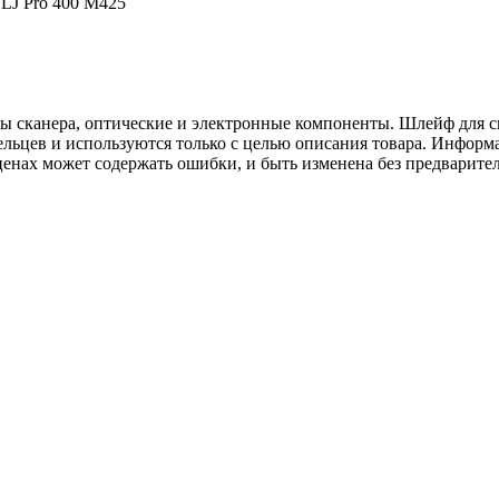
LJ Pro 400 M425
канера, оптические и электронные компоненты. Шлейф для сканер
льцев и используются только с целью описания товара. Информа
ценах может содержать ошибки, и быть изменена без предварите