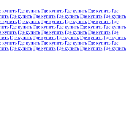
е купить
Где купить
Где купить
Где купить
Где купить
Где
пить
Где купить
Где купить
Где купить
Где купить
Где купить
е купить
Где купить
Где купить
Где купить
Где купить
Где
пить
Где купить
Где купить
Где купить
Где купить
Где купить
е купить
Где купить
Где купить
Где купить
Где купить
Где
пить
Где купить
Где купить
Где купить
Где купить
Где купить
е купить
Где купить
Где купить
Где купить
Где купить
Где
пить
Где купить
Где купить
Где купить
Где купить
Где купить