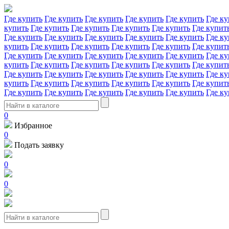
Где купить
Где купить
Где купить
Где купить
Где купить
Где ку
купить
Где купить
Где купить
Где купить
Где купить
Где купит
Где купить
Где купить
Где купить
Где купить
Где купить
Где ку
купить
Где купить
Где купить
Где купить
Где купить
Где купит
Где купить
Где купить
Где купить
Где купить
Где купить
Где ку
купить
Где купить
Где купить
Где купить
Где купить
Где купит
Где купить
Где купить
Где купить
Где купить
Где купить
Где ку
купить
Где купить
Где купить
Где купить
Где купить
Где купит
Где купить
Где купить
Где купить
Где купить
Где купить
Где ку
0
Избранное
0
Подать заявку
0
0