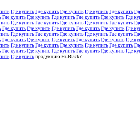
пить
Где купить
Где купить
Где купить
Где купить
Где купить
Гд
ь
Где купить
Где купить
Где купить
Где купить
Где купить
Где ку
пить
Где купить
Где купить
Где купить
Где купить
Где купить
Гд
ь
Где купить
Где купить
Где купить
Где купить
Где купить
Где ку
пить
Где купить
Где купить
Где купить
Где купить
Где купить
Гд
ь
Где купить
Где купить
Где купить
Где купить
Где купить
Где ку
пить
Где купить
Где купить
Где купить
Где купить
Где купить
Гд
ь
Где купить
Где купить
Где купить
Где купить
Где купить
Где ку
пить
Где купить
продукцию Hi-Black?