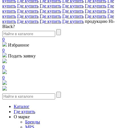
купить
Где купить
Где купить
Где купить
Где купить
Где
купить
Где купить
Где купить
Где купить
Где купить
Где
купить
Где купить
Где купить
Где купить
Где купить
Где
купить
Где купить
Где купить
Где купить
Где купить
Где
купить
Где купить
Где купить
Где купить
продукцию Hi-
Black?
0
Избранное
0
Подать заявку
0
0
Каталог
Где купить
О марке
Бренды
MPS