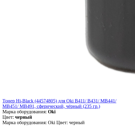
Тонер Hi-Black (44574805) для Oki B411/ B431/ MB441/
MB451/ MB491, сферический, чёрный (235 гр.)
Марка оборудования:
Oki
Цвет:
черный
Марка оборудования: Oki Цвет: черный