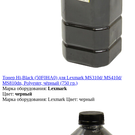
Тонер Hi-Black (50F0HA0) для Lexmark MS310d/ MS410d/
MS810dn, Polyester, чёрный (750 гр.)
Марка оборудования:
Lexmark
Цвет:
черный
Марка оборудования: Lexmark Цвет: черный